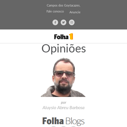
Campos dos Goytacazes,
Fale conosco
Anuncie
Opiniões
por
Aluysio Abreu Barbosa