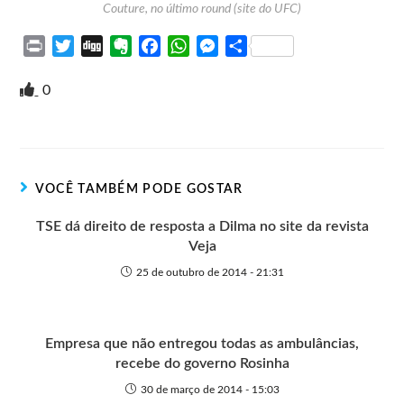
Couture, no último round (site do UFC)
P
T
D
E
F
W
M
S
r
w
i
v
a
h
e
h
i
i
g
e
c
a
s
a
0
n
t
g
r
e
t
s
r
t
t
n
b
s
e
e
e
o
o
A
n
r
t
o
p
g
VOCÊ TAMBÉM PODE GOSTAR
e
k
p
e
r
TSE dá direito de resposta a Dilma no site da revista
Veja
25 de outubro de 2014 - 21:31
Empresa que não entregou todas as ambulâncias,
recebe do governo Rosinha
30 de março de 2014 - 15:03