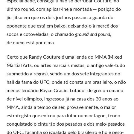
especialidade, conseguiu não só derrubar Couture, no
último round, com aplicar-lhe a montada — posição do
jiu-jítsu em que os dois joelhos passam a guarda do
oponente que está em baixo, deixando-o à mercê dos
socos e cotoveladas, o chamado
ground and pound
,
de quem está por cima.
Certo que Randy Couture é uma lenda do MMA (Mixed
Martial Arts, ou artes marciais mistas, o antigo vale-tudo
submetido a regras), sendo um dos sete integrantes do
hall da fama do UFC, onde só consta um brasileiro, o não
menos lendário Royce Gracie. Lutador de greco-romano
de nível olímpico, ingressou já na casa dos 30 anos ao
MMA, ainda a tempo de ser, provavelmente, o maior
estrategista que entrou para lutar num octagon, tendo
conquistado o cinturão dos pesados e dos meio-pesados
do UFC, façanha só igualada pelo brasileiro e hoje peso-