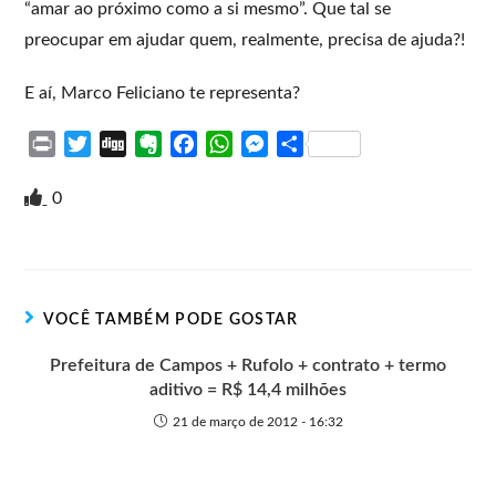
“amar ao próximo como a si mesmo”. Que tal se
preocupar em ajudar quem, realmente, precisa de ajuda?!
E aí, Marco Feliciano te representa?
P
T
D
E
F
W
M
S
r
w
i
v
a
h
e
h
i
i
g
e
c
a
s
a
0
n
t
g
r
e
t
s
r
t
t
n
b
s
e
e
e
o
o
A
n
r
t
o
p
g
VOCÊ TAMBÉM PODE GOSTAR
e
k
p
e
r
Prefeitura de Campos + Rufolo + contrato + termo
aditivo = R$ 14,4 milhões
21 de março de 2012 - 16:32