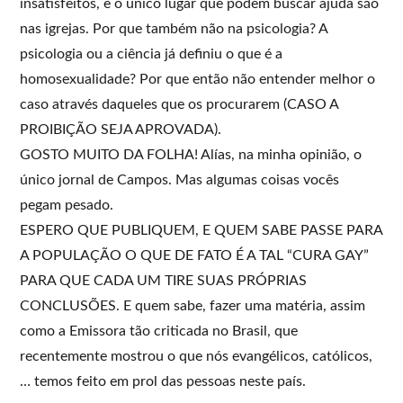
insatisfeitos, e o único lugar que podem buscar ajuda são
nas igrejas. Por que também não na psicologia? A
psicologia ou a ciência já definiu o que é a
homosexualidade? Por que então não entender melhor o
caso através daqueles que os procurarem (CASO A
PROIBIÇÃO SEJA APROVADA).
GOSTO MUITO DA FOLHA! Alías, na minha opinião, o
único jornal de Campos. Mas algumas coisas vocês
pegam pesado.
ESPERO QUE PUBLIQUEM, E QUEM SABE PASSE PARA
A POPULAÇÃO O QUE DE FATO É A TAL “CURA GAY”
PARA QUE CADA UM TIRE SUAS PRÓPRIAS
CONCLUSÕES. E quem sabe, fazer uma matéria, assim
como a Emissora tão criticada no Brasil, que
recentemente mostrou o que nós evangélicos, católicos,
… temos feito em prol das pessoas neste país.