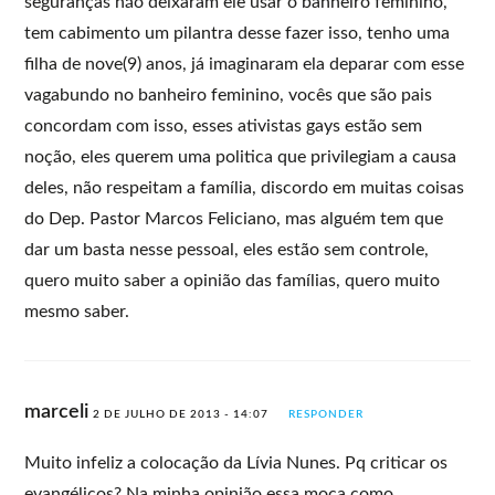
seguranças não deixaram ele usar o banheiro feminino,
tem cabimento um pilantra desse fazer isso, tenho uma
filha de nove(9) anos, já imaginaram ela deparar com esse
vagabundo no banheiro feminino, vocês que são pais
concordam com isso, esses ativistas gays estão sem
noção, eles querem uma politica que privilegiam a causa
deles, não respeitam a família, discordo em muitas coisas
do Dep. Pastor Marcos Feliciano, mas alguém tem que
dar um basta nesse pessoal, eles estão sem controle,
quero muito saber a opinião das famílias, quero muito
mesmo saber.
marceli
2 DE JULHO DE 2013 - 14:07
RESPONDER
Muito infeliz a colocação da Lívia Nunes. Pq criticar os
evangélicos? Na minha opinião essa moça como