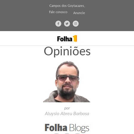
Campos dos Goytacazes,
Fale conosco
Anuncie
Opiniões
por
Aluysio Abreu Barbosa