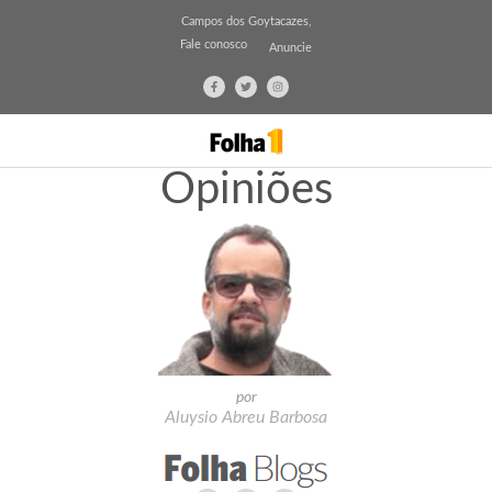
Campos dos Goytacazes,
Fale conosco
Anuncie
Opiniões
por
Aluysio Abreu Barbosa