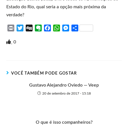
Estado do Rio, qual seria a opção mais próxima da
verdade?
P
T
D
E
F
W
M
S
r
w
i
v
a
h
e
h
i
i
g
e
c
a
s
a
0
n
t
g
r
e
t
s
r
t
t
n
b
s
e
e
e
o
o
A
n
r
t
o
p
g
VOCÊ TAMBÉM PODE GOSTAR
e
k
p
e
r
Gustavo Alejandro Oviedo — Veep
20 de setembro de 2017 - 15:18
O que é isso companheiros?