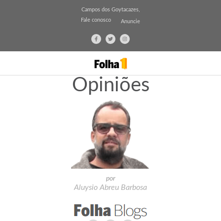
Campos dos Goytacazes,
Fale conosco
Anuncie
Opiniões
por
Aluysio Abreu Barbosa