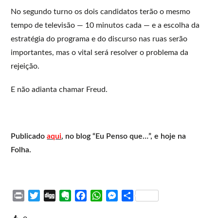
No segundo turno os dois candidatos terão o mesmo
tempo de televisão — 10 minutos cada — e a escolha da
estratégia do programa e do discurso nas ruas serão
importantes, mas o vital será resolver o problema da
rejeição.
E não adianta chamar Freud.
Publicado
aqui
, no blog “Eu Penso que…”, e hoje na
Folha.
P
T
D
E
F
W
M
S
r
w
i
v
a
h
e
h