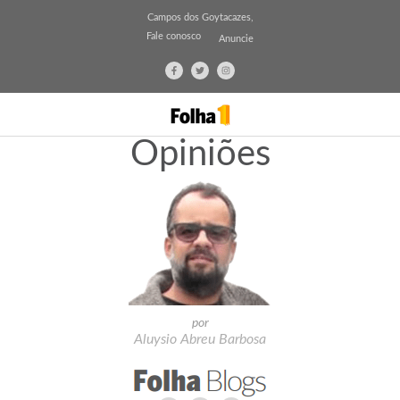
Campos dos Goytacazes,
Fale conosco
Anuncie
Opiniões
por
Aluysio Abreu Barbosa