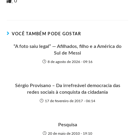
i
i
g
e
c
a
s
a
0
n
t
g
r
e
t
s
r
t
t
n
b
s
e
e
e
o
o
A
n
r
t
o
p
g
VOCÊ TAMBÉM PODE GOSTAR
e
k
p
e
r
“A foto saiu legal” — Afilhados, filho e a América do
Sul de Messi
8 de agosto de 2026 - 09:16
Sérgio Provisano – Da irrefreável democracia das
redes sociais à conquista da cidadania
17 de fevereiro de 2017 - 06:14
Pesquisa
20 de maio de 2010 - 19:10