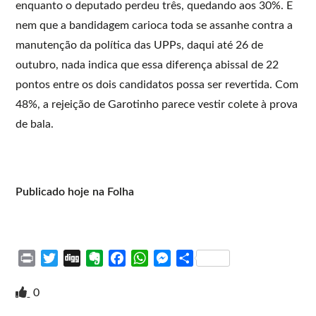
enquanto o deputado perdeu três, quedando aos 30%. E
nem que a bandidagem carioca toda se assanhe contra a
manutenção da política das UPPs, daqui até 26 de
outubro, nada indica que essa diferença abissal de 22
pontos entre os dois candidatos possa ser revertida. Com
48%, a rejeição de Garotinho parece vestir colete à prova
de bala.
Publicado hoje na Folha
P
T
D
E
F
W
M
S
r
w
i
v
a
h
e
h
i
i
g
e
c
a
s
a
0
n
t
g
r
e
t
s
r