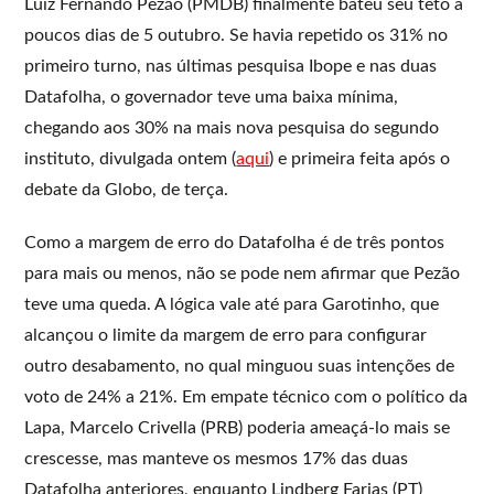
Luiz Fernando Pezão (PMDB) finalmente bateu seu teto a
poucos dias de 5 outubro. Se havia repetido os 31% no
primeiro turno, nas últimas pesquisa Ibope e nas duas
Datafolha, o governador teve uma baixa mínima,
chegando aos 30% na mais nova pesquisa do segundo
instituto, divulgada ontem (
aqui
) e primeira feita após o
debate da Globo, de terça.
Como a margem de erro do Datafolha é de três pontos
para mais ou menos, não se pode nem afirmar que Pezão
teve uma queda. A lógica vale até para Garotinho, que
alcançou o limite da margem de erro para configurar
outro desabamento, no qual minguou suas intenções de
voto de 24% a 21%. Em empate técnico com o político da
Lapa, Marcelo Crivella (PRB) poderia ameaçá-lo mais se
crescesse, mas manteve os mesmos 17% das duas
Datafolha anteriores, enquanto Lindberg Farias (PT)