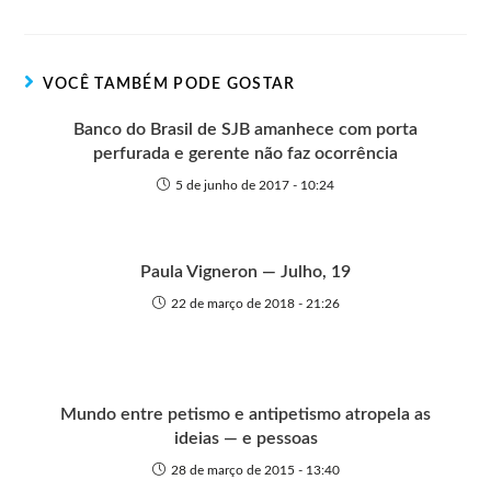
t
t
n
b
s
e
e
e
o
o
A
n
r
t
o
p
g
VOCÊ TAMBÉM PODE GOSTAR
e
k
p
e
r
Banco do Brasil de SJB amanhece com porta
perfurada e gerente não faz ocorrência
5 de junho de 2017 - 10:24
Paula Vigneron — Julho, 19
22 de março de 2018 - 21:26
Mundo entre petismo e antipetismo atropela as
ideias — e pessoas
28 de março de 2015 - 13:40