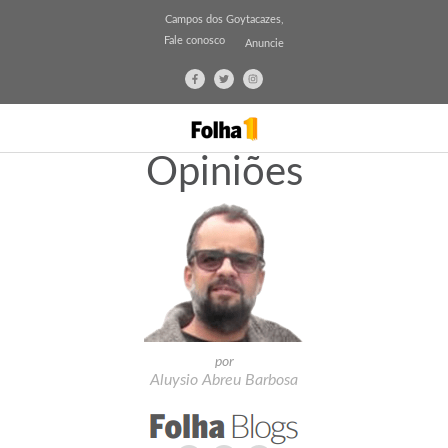
Campos dos Goytacazes,
Fale conosco
Anuncie
Opiniões
por
Aluysio Abreu Barbosa