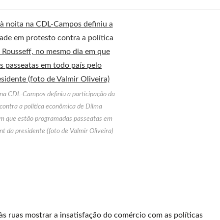
na CDL-Campos definiu a participação da
contra a política econômica de Dilma
em que estão programadas passeatas em
t da presidente (foto de Valmir Oliveira)
às ruas mostrar a insatisfação do comércio com as políticas