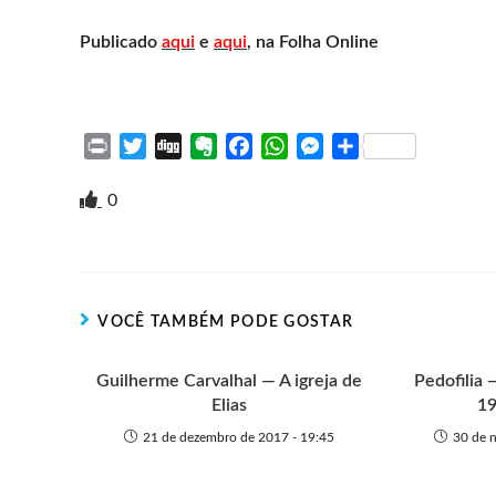
Publicado
aqui
e
aqui
, na Folha Online
P
T
D
E
F
W
M
S
r
w
i
v
a
h
e
h
i
i
g
e
c
a
s
a
0
n
t
g
r
e
t
s
r
t
t
n
b
s
e
e
e
o
o
A
n
r
t
o
p
g
VOCÊ TAMBÉM PODE GOSTAR
e
k
p
e
r
Guilherme Carvalhal — A igreja de
Pedofilia
Elias
19
21 de dezembro de 2017 - 19:45
30 de 