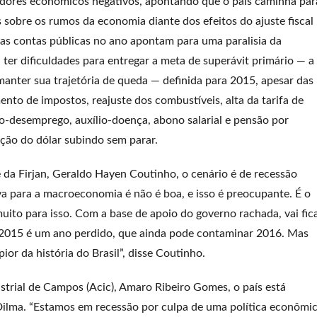
adores econômicos negativos, apontando que o país caminha par
 sobre os rumos da economia diante dos efeitos do ajuste fiscal
das contas públicas no ano apontam para uma paralisia da
er dificuldades para entregar a meta de superávit primário — a
manter sua trajetória de queda — definida para 2015, apesar das
nto de impostos, reajuste dos combustíveis, alta da tarifa de
o-desemprego, auxílio-doença, abono salarial e pensão por
tação do dólar subindo sem parar.
 da Firjan, Geraldo Hayen Coutinho, o cenário é de recessão
iva para a macroeconomia é não é boa, e isso é preocupante. É o
uito para isso. Com a base de apoio do governo rachada, vai fic
ue 2015 é um ano perdido, que ainda pode contaminar 2016. Mas
ior da história do Brasil”, disse Coutinho.
trial de Campos (Acic), Amaro Ribeiro Gomes, o país está
ilma. “Estamos em recessão por culpa de uma política econômi