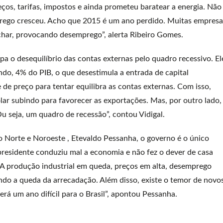
eços, tarifas, impostos e ainda prometeu baratear a energia. Não
prego cresceu. Acho que 2015 é um ano perdido. Muitas empresa
char, provocando desemprego”, alerta Ribeiro Gomes.
lpa o desequilíbrio das contas externas pelo quadro recessivo. El
ndo, 4% do PIB, o que desestimula a entrada de capital
de preço para tentar equilibra as contas externas. Com isso,
ólar subindo para favorecer as exportações. Mas, por outro lado,
 seja, um quadro de recessão”, contou Vidigal.
o Norte e Noroeste , Etevaldo Pessanha, o governo é o único
presidente conduziu mal a economia e não fez o dever de casa
 A produção industrial em queda, preços em alta, desemprego
ndo a queda da arrecadação. Além disso, existe o temor de novo
erá um ano difícil para o Brasil”, apontou Pessanha.