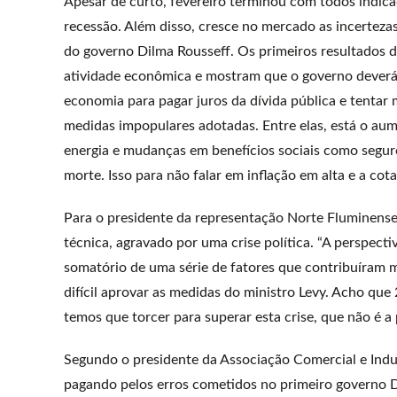
Apesar de curto, fevereiro terminou com todos indic
recessão. Além disso, cresce no mercado as incertezas
do governo Dilma Rousseff. Os primeiros resultados 
atividade econômica e mostram que o governo deverá t
economia para pagar juros da dívida pública e tentar 
medidas impopulares adotadas. Entre elas, está o aume
energia e mudanças em benefícios sociais como segur
morte. Isso para não falar em inflação em alta e a co
Para o presidente da representação Norte Fluminense
técnica, agravado por uma crise política. “A perspect
somatório de uma série de fatores que contribuíram m
difícil aprovar as medidas do ministro Levy. Acho q
temos que torcer para superar esta crise, que não é a p
Segundo o presidente da Associação Comercial e Indus
pagando pelos erros cometidos no primeiro governo D