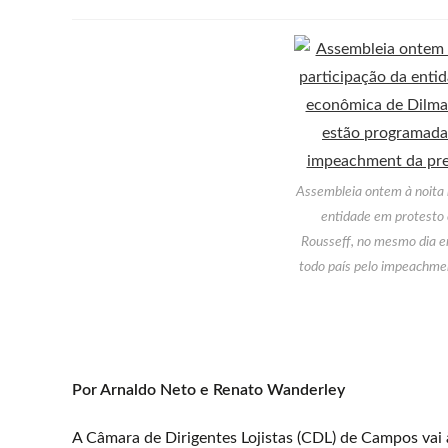
Assembleia ontem à noita 
entidade em protesto 
Rousseff, no mesmo dia 
todo país pelo impeachmen
Por Arnaldo Neto e Renato Wanderley
A Câmara de Dirigentes Lojistas (CDL) de Campos vai 