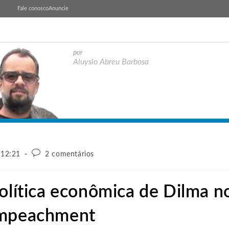
Fale conosco
Anuncie
por
Aluysio Abreu Barbosa
 12:21
2 comentários
política econômica de Dilma n
impeachment