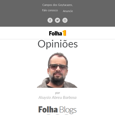
Campos dos Goytacazes,
Fale conosco
Anuncie
Opiniões
por
Aluysio Abreu Barbosa