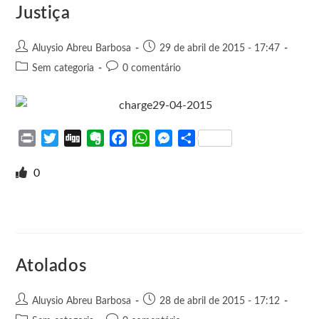
e
k
p
e
Justiça
r
Aluysio Abreu Barbosa
29 de abril de 2015 - 17:47
Sem categoria
0 comentário
P
T
D
E
F
W
M
S
r
w
i
v
a
h
e
h
i
i
g
e
c
a
s
a
0
n
t
g
r
e
t
s
r
t
t
n
b
s
e
e
e
o
o
A
n
r
t
o
p
g
e
k
p
e
Atolados
r
Aluysio Abreu Barbosa
28 de abril de 2015 - 17:12