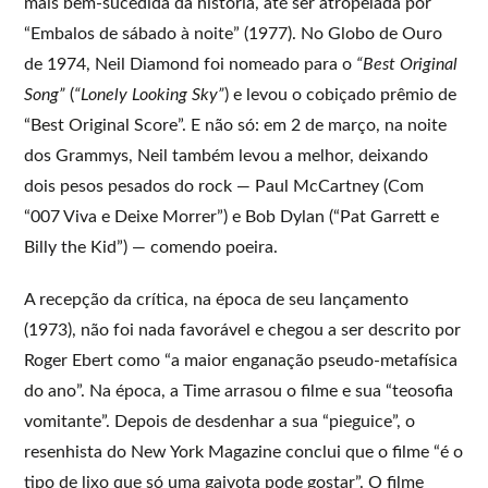
mais bem-sucedida da história, até ser atropelada por
“Embalos de sábado à noite” (1977). No Globo de Ouro
de 1974, Neil Diamond foi nomeado para o
“Best Original
Song”
(
“Lonely Looking Sky”
) e levou o cobiçado prêmio de
“Best Original Score”. E não só: em 2 de março, na noite
dos Grammys, Neil também levou a melhor, deixando
dois pesos pesados do rock — Paul McCartney (Com
“007 Viva e Deixe Morrer”) e Bob Dylan (“Pat Garrett e
Billy the Kid”) — comendo poeira.
A recepção da crítica, na época de seu lançamento
(1973), não foi nada favorável e chegou a ser descrito por
Roger Ebert como “a maior enganação pseudo-metafísica
do ano”. Na época, a Time arrasou o filme e sua “teosofia
vomitante”. Depois de desdenhar a sua “pieguice”, o
resenhista do New York Magazine conclui que o filme “é o
tipo de lixo que só uma gaivota pode gostar”. O filme