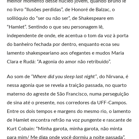
melhor momento desse núcleo jovem, quando Bruno lê
no livro “Ilusões perdidas”, de Honoré de Balzac, o
solilóquio do “ser ou não ser”, de Shakespeare em
“Hamlet”. Sentindo o que seu personagem lê,
independente de onde, ele acentua o tom da voz à porta
do banheiro fechada por dentro, enquanto ecoa seu
lamento shakespeariano aos ofegantes e mudos Maria
Clara e Rudá: “A agonia do amor não retribuído”.
Ao som de
“Where did you sleep last night”
, do Nirvana, é
nessa agonia que se revela a traição passada, no quarto
materno do agreste de São Francisco, numa perseguição
de sina até o presente, nos corredores da UFF-Campos.
Entre os dois tempos e margens do mesmo rio, o lamento
de Hamlet encontra refrão na voz pungente e rascante de
Kurt Cobain: “Minha garota, minha garota, não minta
para mim/ Me diga onde você dormiu a noite passada”.