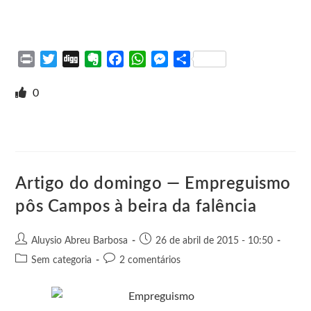
P
T
D
E
F
W
M
S
r
w
i
v
a
h
e
h
i
i
g
e
c
a
s
a
0
n
t
g
r
e
t
s
r
t
t
n
b
s
e
e
e
o
o
A
n
r
t
o
p
g
e
k
p
e
Artigo do domingo — Empreguismo
r
pôs Campos à beira da falência
Aluysio Abreu Barbosa
26 de abril de 2015 - 10:50
Sem categoria
2 comentários