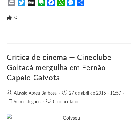
P
T
D
E
F
W
M
S
r
w
i
v
a
h
e
h
i
i
g
e
c
a
s
a
0
n
t
g
r
e
t
s
r
t
t
n
b
s
e
e
e
o
o
A
n
r
t
o
p
g
e
k
p
e
Crítica de cinema — Cineclube
r
Goitacá mergulha em Fernão
Capelo Gaivota
Aluysio Abreu Barbosa
27 de abril de 2015 - 11:57
Sem categoria
0 comentário