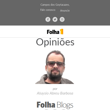
Campos dos Goytacazes,
Fale conosco
Anuncie
Opiniões
por
Aluysio Abreu Barbosa