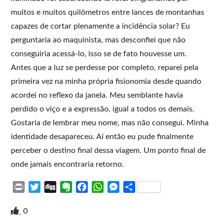
muitos e muitos quilômetros entre lances de montanhas
capazes de cortar plenamente a incidência solar? Eu
perguntaria ao maquinista, mas desconfiei que não
conseguiria acessá-lo, isso se de fato houvesse um.
Antes que a luz se perdesse por completo, reparei pela
primeira vez na minha própria fisionomia desde quando
acordei no reflexo da janela. Meu semblante havia
perdido o viço e a expressão, igual a todos os demais.
Gostaria de lembrar meu nome, mas não consegui. Minha
identidade desapareceu. Aí então eu pude finalmente
perceber o destino final dessa viagem. Um ponto final de
onde jamais encontraria retorno.
P
T
D
E
F
W
M
S
r
w
i
v
a
h
e
h
i
i
g
e
c
a
s
a
0