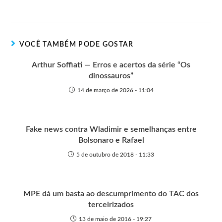
n
t
g
r
e
t
s
r
t
t
n
b
s
e
e
e
o
o
A
n
r
t
o
p
g
VOCÊ TAMBÉM PODE GOSTAR
e
k
p
e
r
Arthur Soffiati — Erros e acertos da série “Os
dinossauros”
14 de março de 2026 - 11:04
Fake news contra Wladimir e semelhanças entre
Bolsonaro e Rafael
5 de outubro de 2018 - 11:33
MPE dá um basta ao descumprimento do TAC dos
terceirizados
13 de maio de 2016 - 19:27