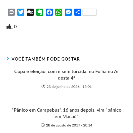
P
T
D
E
F
W
M
S
r
w
i
v
a
h
e
h
i
i
g
e
c
a
s
a
0
n
t
g
r
e
t
s
r
t
t
n
b
s
e
e
e
o
o
A
n
r
t
o
p
g
VOCÊ TAMBÉM PODE GOSTAR
e
k
p
e
r
Copa e eleição, com e sem torcida, no Folha no Ar
desta 4ª
23 de junho de 2026 - 15:01
“Pânico em Carapebus”, 16 anos depois, vira “pânico
em Macaé”
28 de agosto de 2017 - 20:14