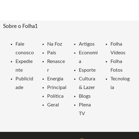
Sobre o Folha1
Fale
Na Foz
Artigos
Folha
conosco
País
Economi
Vídeos
Expedie
Renasce
a
Folha
nte
r
Esporte
Fotos
Publicid
Energia
Cultura
Tecnolog
ade
Principal
& Lazer
ia
Política
Blogs
Geral
Plena
TV