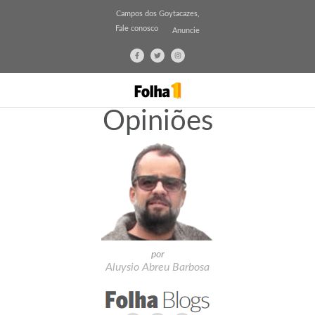
Campos dos Goytacazes,
Fale conosco
Anuncie
Opiniões
por
Aluysio Abreu Barbosa