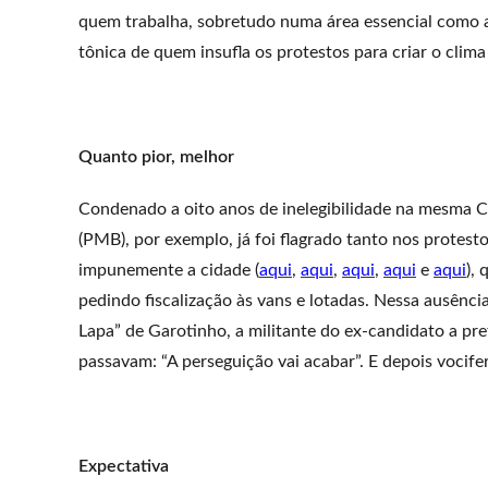
quem trabalha, sobretudo numa área essencial como a
tônica de quem insufla os protestos para criar o clima
Quanto pior, melhor
Condenado a oito anos de inelegibilidade na mesma 
(PMB), por exemplo, já foi flagrado tanto nos protes
impunemente a cidade (
aqui
,
aqui
,
aqui
,
aqui
e
aqui
),
pedindo fiscalização às vans e lotadas. Nessa ausência
Lapa” de Garotinho, a militante do ex-candidato a pref
passavam: “A perseguição vai acabar”. E depois vocifer
Expectativa