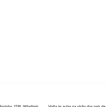
Rosinha, ITBI, Wladimir
Volta às aulas na visão dos pais de