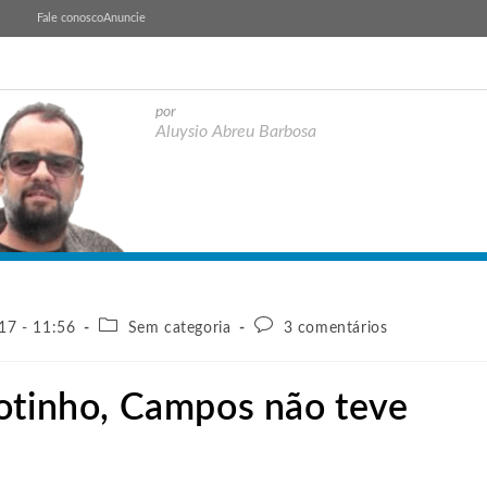
Fale conosco
Anuncie
por
Aluysio Abreu Barbosa
17 - 11:56
Sem categoria
3 comentários
otinho, Campos não teve