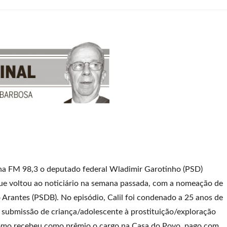
ha FM 98,3 o deputado federal Wladimir Garotinho (PSD)
ue voltou ao noticiário na semana passada, com a nomeação de
o Arantes (PSDB). No episódio, Calil foi condenado a 25 anos de
, submissão de criança/adolescente à prostituição/exploração
 como recebeu como prêmio o cargo na Casa do Povo, pago com