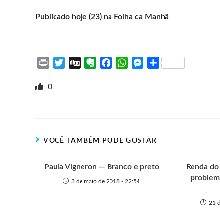
Publicado hoje (23) na Folha da Manhã
P
T
D
E
F
W
M
S
r
w
i
v
a
h
e
h
i
i
g
e
c
a
s
a
0
n
t
g
r
e
t
s
r
t
t
n
b
s
e
e
e
o
o
A
n
r
t
o
p
g
VOCÊ TAMBÉM PODE GOSTAR
e
k
p
e
r
Paula Vigneron — Branco e preto
Renda do 
problem
3 de maio de 2018 - 22:54
21 d