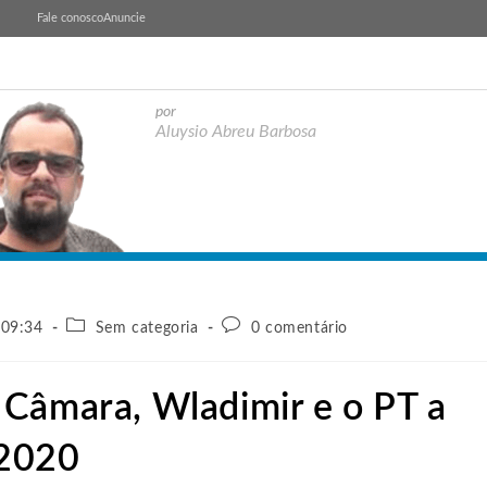
Fale conosco
Anuncie
por
Aluysio Abreu Barbosa
 09:34
Sem categoria
0 comentário
 Câmara, Wladimir e o PT a
 2020