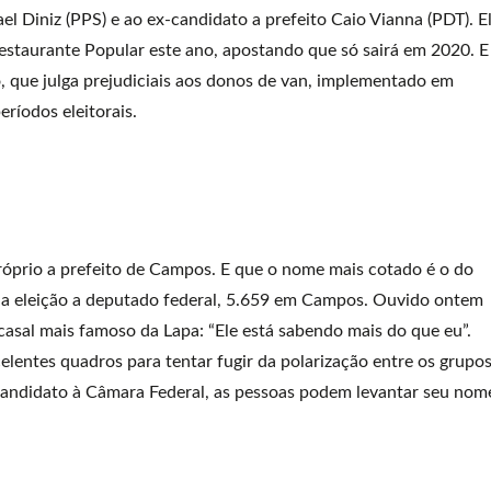
el Diniz (PPS) e ao ex-candidato a prefeito Caio Vianna (PDT). E
Restaurante Popular este ano, apostando que só sairá em 2020. E
, que julga prejudiciais aos donos de van, implementado em
íodos eleitorais.
óprio a prefeito de Campos. E que o nome mais cotado é o do
 na eleição a deputado federal, 5.659 em Campos. Ouvido ontem
o casal mais famoso da Lapa: “Ele está sabendo mais do que eu”.
entes quadros para tentar fugir da polarização entre os grupo
 candidato à Câmara Federal, as pessoas podem levantar seu nom