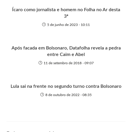
e
k
p
e
r
Ícaro como jornalista e homem no Folha no Ar desta
3ª
5 de junho de 2023 - 10:11
Após facada em Bolsonaro, Datafolha revela a pedra
entre Caim e Abel
11 de setembro de 2018 - 09:07
Lula sai na frente no segundo turno contra Bolsonaro
8 de outubro de 2022 - 08:35