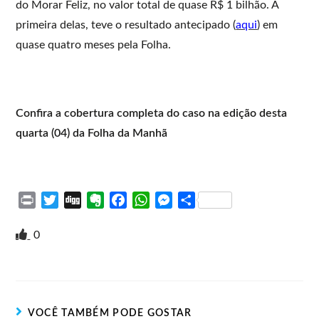
do Morar Feliz, no valor total de quase R$ 1 bilhão. A
primeira delas, teve o resultado antecipado (
aqui
) em
quase quatro meses pela Folha.
Confira a cobertura completa do caso na edição desta
quarta (04) da Folha da Manhã
P
T
D
E
F
W
M
S
r
w
i
v
a
h
e
h
i
i
g
e
c
a
s
a
0
n
t
g
r
e
t
s
r
t
t
n
b
s
e
e
e
o
o
A
n
r
t
o
p
g
VOCÊ TAMBÉM PODE GOSTAR