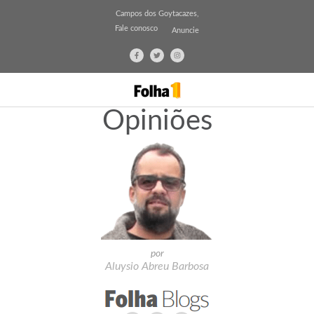
Campos dos Goytacazes,
Fale conosco
Anuncie
Opiniões
por
Aluysio Abreu Barbosa