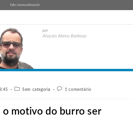
Fale conosco
Anuncie
por
Aluysio Abreu Barbosa
8:45
Sem categoria
1 comentário
, o motivo do burro ser