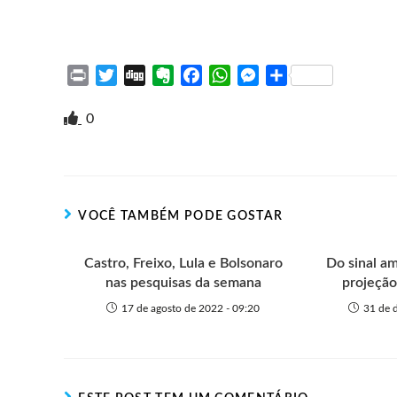
P
T
D
E
F
W
M
S
r
w
i
v
a
h
e
h
i
i
g
e
c
a
s
a
0
n
t
g
r
e
t
s
r
t
t
n
b
s
e
e
e
o
o
A
n
r
t
o
p
g
VOCÊ TAMBÉM PODE GOSTAR
e
k
p
e
r
Castro, Freixo, Lula e Bolsonaro
Do sinal a
nas pesquisas da semana
projeção
17 de agosto de 2022 - 09:20
31 de 