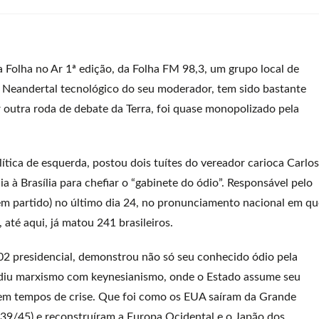
a Folha no Ar 1ª edição, da Folha FM 98,3, um grupo local de
 Neandertal tecnológico do seu moderador, tem sido bastante
outra roda de debate da Terra, foi quase monopolizado pela
ítica de esquerda, postou dois tuítes do vereador carioca Carlos
 à Brasília para chefiar o “gabinete do ódio”. Responsável pelo
sem partido) no último dia 24, no pronunciamento nacional em qu
até aqui, já matou 241 brasileiros.
02 presidencial, demonstrou não só seu conhecido ódio pela
undiu marxismo com keynesianismo, onde o Estado assume seu
 em tempos de crise. Que foi como os EUA saíram da Grande
39/45) e reconstruíram a Europa Ocidental e o Japão dos