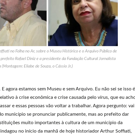
ffiati no Folha no Ar, sobre o Museu Histórico e o Arquivo Público de
efeito Rafael Diniz e a presidente da Fundação Cultural Jornalista
 (Montagem: Eliabe de Souza, o Cássio Jr.)
 E agora estamos sem Museu e sem Arquivo. Eu não sei se isso é
elativo à crise econômica e crise causada pelo vírus, que eu ach
passar e essas pessoas vão voltar a trabalhar. Agora pergunto: vai
 do município se pronunciar publicamente, mas ao prefeito dar
stituições muito importantes à cultura de um município da
indagou no início da manhã de hoje historiador Arthur Soffiati,