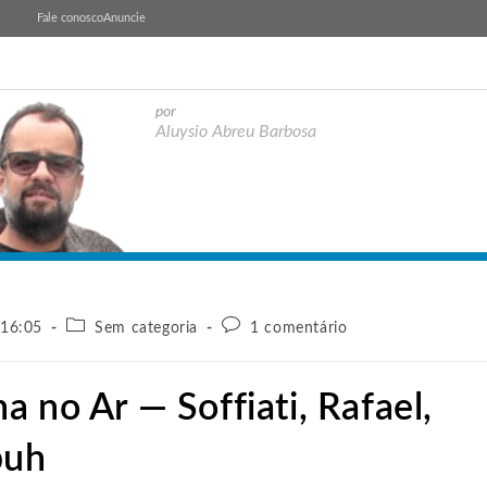
Fale conosco
Anuncie
por
Aluysio Abreu Barbosa
 16:05
Sem categoria
1 comentário
 no Ar — Soffiati, Rafael,
puh