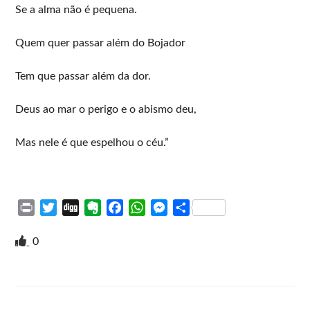
Se a alma não é pequena.
Quem quer passar além do Bojador
Tem que passar além da dor.
Deus ao mar o perigo e o abismo deu,
Mas nele é que espelhou o céu.”
P
T
D
E
F
W
M
S
r
w
i
v
a
h
e
h
i
i
g
e
c
a
s
a
0
n
t
g
r
e
t
s
r
t
t
n
b
s
e
e
e
o
o
A
n
r
t
o
p
g