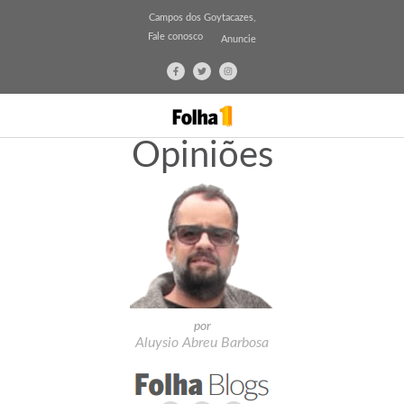
Campos dos Goytacazes,
Fale conosco
Anuncie
Opiniões
por
Aluysio Abreu Barbosa