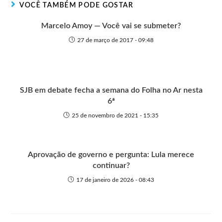
VOCÊ TAMBÉM PODE GOSTAR
e
k
p
e
r
Marcelo Amoy — Você vai se submeter?
27 de março de 2017 - 09:48
SJB em debate fecha a semana do Folha no Ar nesta
6ª
25 de novembro de 2021 - 15:35
Aprovação de governo e pergunta: Lula merece
continuar?
17 de janeiro de 2026 - 08:43