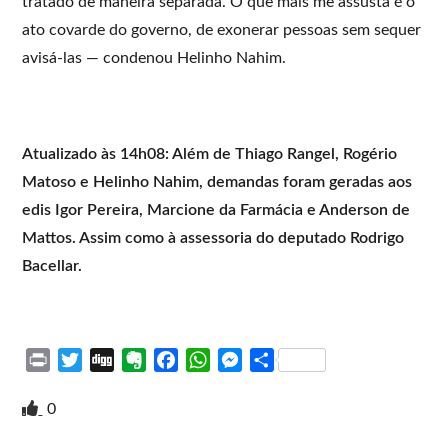
tratado de maneira separada. O que mais me assusta é o
ato covarde do governo, de exonerar pessoas sem sequer
avisá-las — condenou Helinho Nahim.
Atualizado às 14h08: Além de Thiago Rangel, Rogério
Matoso e Helinho Nahim, demandas foram geradas aos
edis Igor Pereira, Marcione da Farmácia e Anderson de
Mattos. Assim como à assessoria do deputado Rodrigo
Bacellar.
P
T
D
E
F
W
M
S
r
w
i
v
a
h
e
h
i
i
g
e
c
a
s
a
0
n
t
g
r
e
t
s
r