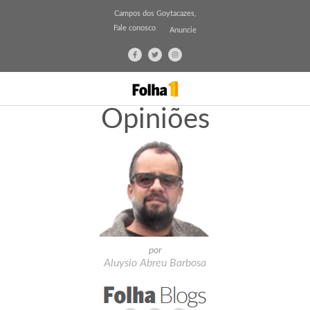
Campos dos Goytacazes,
Fale conosco
Anuncie
Opiniões
por
Aluysio Abreu Barbosa