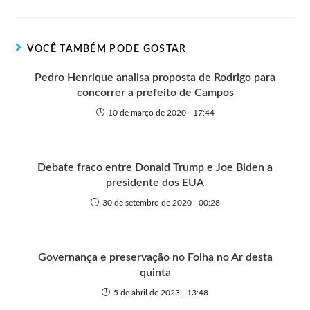
t
t
n
b
s
e
e
e
o
o
A
n
r
t
o
p
g
VOCÊ TAMBÉM PODE GOSTAR
e
k
p
e
r
Pedro Henrique analisa proposta de Rodrigo para
concorrer a prefeito de Campos
10 de março de 2020 - 17:44
Debate fraco entre Donald Trump e Joe Biden a
presidente dos EUA
30 de setembro de 2020 - 00:28
Governança e preservação no Folha no Ar desta
quinta
5 de abril de 2023 - 13:48