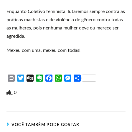
Enquanto Coletivo feminista, lutaremos sempre contra as
práticas machistas e de violência de gênero contra todas
as mulheres, pois nenhuma mulher deve ou merece ser
agredida.
Mexeu com uma, mexeu com todas!
P
T
D
E
F
W
M
S
r
w
i
v
a
h
e
h
i
i
g
e
c
a
s
a
0
n
t
g
r
e
t
s
r
t
t
n
b
s
e
e
e
o
o
A
n
r
t
o
p
g
VOCÊ TAMBÉM PODE GOSTAR
e
k
p
e