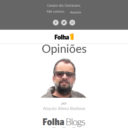
Campos dos Goytacazes,
Fale conosco
Anuncie
Opiniões
por
Aluysio Abreu Barbosa