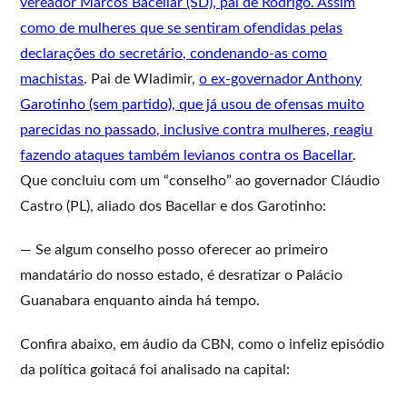
vereador Marcos Bacellar (SD), pai de Rodrigo. Assim
como de mulheres que se sentiram ofendidas pelas
declarações do secretário, condenando-as como
machistas
. Pai de Wladimir,
o ex-governador Anthony
Garotinho (sem partido), que já usou de ofensas muito
parecidas no passado, inclusive contra mulheres, reagiu
fazendo ataques também levianos contra os Bacellar
.
Que concluiu com um “conselho” ao governador Cláudio
Castro (PL), aliado dos Bacellar e dos Garotinho:
— Se algum conselho posso oferecer ao primeiro
mandatário do nosso estado, é desratizar o Palácio
Guanabara enquanto ainda há tempo.
Confira abaixo, em áudio da CBN, como o infeliz episódio
da política goitacá foi analisado na capital: