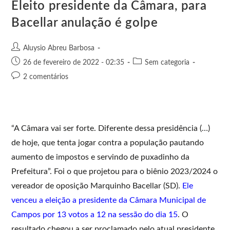
Eleito presidente da Câmara, para
r
Bacellar anulação é golpe
Aluysio Abreu Barbosa
26 de fevereiro de 2022 - 02:35
Sem categoria
2 comentários
“A Câmara vai ser forte. Diferente dessa presidência (…)
de hoje, que tenta jogar contra a população pautando
aumento de impostos e servindo de puxadinho da
Prefeitura”. Foi o que projetou para o biênio 2023/2024 o
vereador de oposição Marquinho Bacellar (SD).
Ele
venceu a eleição a presidente da Câmara Municipal de
Campos por 13 votos a 12 na sessão do dia 15
. O
resultado chegou a ser proclamado pelo atual presidente,