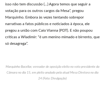
isso não tem discussão (…) Agora temos que seguir a
votação para os outros cargos da Mesa”, pregou
Marquinho. Embora às vezes tentando sobrepor
narrativas a fatos públicos e noticiados à época, ele
pregou a união com Caio Vianna (PDT). E não poupou
críticas a Wladimir: “é um menino mimado e birrento, que
só desagrega”.
Marquinho Bacellar, vereador de oposição eleito no voto presidente da
Câmara no dia 15, em pleito anulado pela atual Mesa Diretora no dia
24 (Foto: Divulgação)