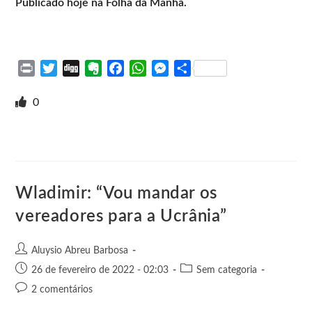
Publicado hoje na Folha da Manhã.
P
T
D
E
F
W
M
S
r
w
i
v
a
h
e
h
i
i
g
e
c
a
s
a
0
n
t
g
r
e
t
s
r
t
t
n
b
s
e
e
e
o
o
A
n
r
t
o
p
g
e
k
p
e
Wladimir: “Vou mandar os
r
vereadores para a Ucrânia”
Aluysio Abreu Barbosa
26 de fevereiro de 2022 - 02:03
Sem categoria
2 comentários