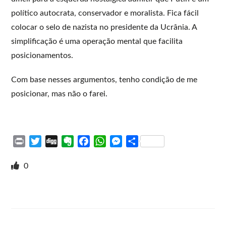
político autocrata, conservador e moralista. Fica fácil
colocar o selo de nazista no presidente da Ucrânia. A
simplificação é uma operação mental que facilita
posicionamentos.
Com base nesses argumentos, tenho condição de me
posicionar, mas não o farei.
P
T
D
E
F
W
M
S
r
w
i
v
a
h
e
h
i
i
g
e
c
a
s
a
0
n
t
g
r
e
t
s
r
t
t
n
b
s
e
e
e
o
o
A
n
r
t
o
p
g
e
k
p
e