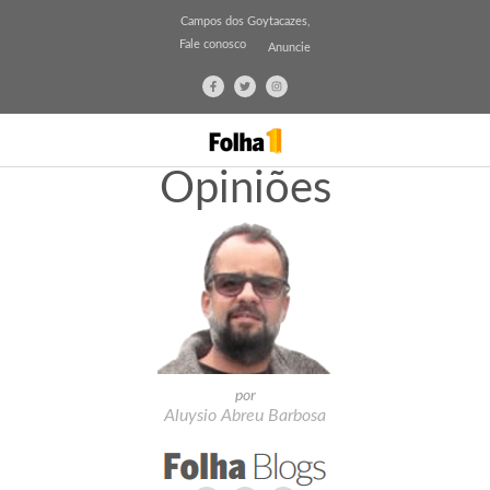
Campos dos Goytacazes,
Fale conosco
Anuncie
Opiniões
por
Aluysio Abreu Barbosa