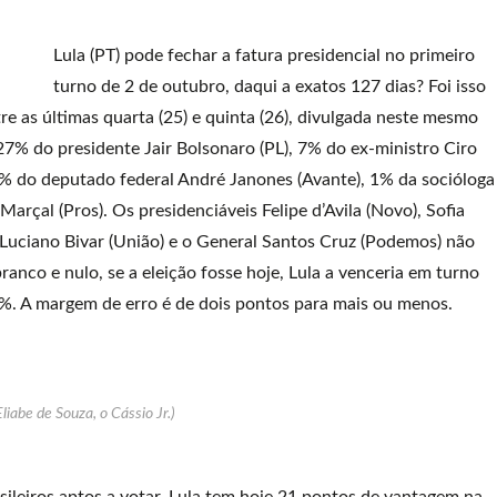
Lula (PT) pode fechar a fatura presidencial no primeiro
turno de 2 de outubro, daqui a exatos 127 dias? Foi isso
re as últimas quarta (25) e quinta (26), divulgada neste mesmo
27% do presidente Jair Bolsonaro (PL), 7% do ex-ministro Ciro
 do deputado federal André Janones (Avante), 1% da socióloga
Marçal (Pros). Os presidenciáveis Felipe d’Avila (Novo), Sofia
 Luciano Bivar (União) e o General Santos Cruz (Podemos) não
nco e nulo, se a eleição fosse hoje, Lula a venceria em turno
0%. A margem de erro é de dois pontos para mais ou menos.
Eliabe de Souza, o Cássio Jr.)