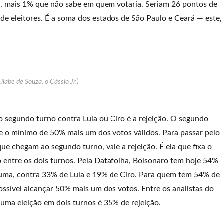
, mais 1% que não sabe em quem votaria. Seriam 26 pontos de
de eleitores. É a soma dos estados de São Paulo e Ceará — este,
Eliabe de Souza, o Cássio Jr.)
o segundo turno contra Lula ou Ciro é a rejeição. O segundo
e o mínimo de 50% mais um dos votos válidos. Para passar pelo
que chegam ao segundo turno, vale a rejeição. É ela que fixa o
 entre os dois turnos. Pela Datafolha, Bolsonaro tem hoje 54%
huma, contra 33% de Lula e 19% de Ciro. Para quem tem 54% de
ssível alcançar 50% mais um dos votos. Entre os analistas do
uma eleição em dois turnos é 35% de rejeição.