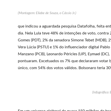
(Montagem: Eliabe de Souza, o Cássio Jr.)
que indicou a aguardada pesquisa Datafolha, feita ent
dia. Nela Lula teve 48% de intenções de voto, contra 
Gomes (PDT), 2% da senadora Simone Tebet (MDB), 2%
Vera Lúcia (PSTU) e 1% do influenciador digital Pablo 
Manzano (PCB), Leonardo Péricles (UP), Eymael (DC),
pontuaram. Excetuados os 7% que declararam votar bra
único, com 54% dos votos válidos. Bolsonaro teria 3
(Infográfico: 