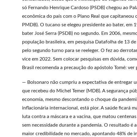
só Fernando Henrique Cardoso (PSDB) chegou ao Palác
econômica do país com o Plano Real que capitaneou 
PMDB). O tucano se elegeu presidente ao bater, em 1
bater José Serra (PSDB) no segundo. Em 2006, mesm
população brasileira, em pesquisa Datafolha de 13 de
pelo segundo turno para se reeleger. O fez ao derrot
vice em 2022. Sem colocar pesquisas em dúvida, como
Brasil recomenda a precaução do apóstolo Tomé: ver p
— Bolsonaro não cumpriu a expectativa de entregar u
que recebeu do Michel Temer (MDB). A segurança púb
economia, mesmo descontando o choque da pandemia
inflacionária internacional, está pior. A saúde ficará m
luta contra a máscara e a vacina, que matou centenas 
sem necessidade durante a pandemia. O resultado é a
maior credibilidade no mercado, apontando 48% de in