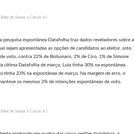
Eliabe de Souza, o Cássio Jr.)
a pesquisa espontânea Datafolha traz dados reveladores sobre a
que sejam apresentadas as opções de candidatos ao eleitor, este,
es de voto, contra 22% de Bolsonaro, 2% de Ciro, 1% de Simone
a última Datafolha de março, Lula tinha 30% na espontânea.
ro tinha 23% na espontânea de março. Na margem de erro, o
e manteve os mesmos 2% de intenções espontâneas de voto.
Eliabe de Souza, o Cássio Jr.)
ente ganhando em quatro das cinco regiões brasileiras, à