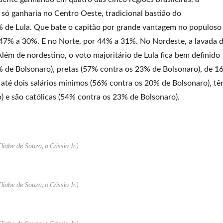
 só ganharia no Centro Oeste, tradicional bastião do
 de Lula. Que bate o capitão por grande vantagem no populoso
 47% a 30%. E no Norte, por 44% a 31%. No Nordeste, a lavada 
lém de nordestino, o voto majoritário de Lula fica bem definido
% de Bolsonaro), pretas (57% contra os 23% de Bolsonaro), de 1
até dois salários mínimos (56% contra os 20% de Bolsonaro), t
 e são católicas (54% contra os 23% de Bolsonaro).
Eliabe de Souza, o Cássio Jr.)
Eliabe de Souza, o Cássio Jr.)