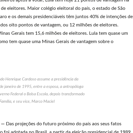
sileiros aptos a votar, Lula tem hoje 21 pontos de vantagem na
de eleitores. Maior colégio eleitoral do país, o estado de São
naro e os demais presidenciáveis têm juntos 40% de intenções de
os oito pontos de vantagem, ou 12 milhões de eleitores.
Minas Gerais tem 15,6 milhões de eleitores. Lula tem quase um
Como tem quase uma Minas Gerais de vantagem sobre o
ando Henrique Cardoso assume a presidência da
de janeiro de 1995, entre a esposa, a antropóloga
erno Federal o Bolsa Escola, depois transformado
Família, e seu vice, Marco Maciel
o —
Das projeções do futuro próximo do país aos seus fatos
foi adotada no Brasil, a partir da eleição presidencial de 1989,