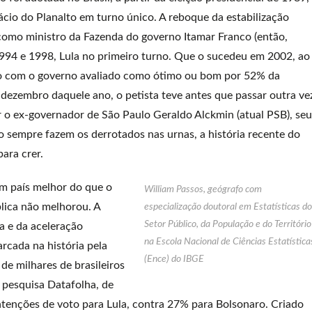
io do Planalto em turno único. A reboque da estabilização
como ministro da Fazenda do governo Itamar Franco (então,
994 e 1998, Lula no primeiro turno. Que o sucedeu em 2002, ao
o com o governo avaliado como ótimo ou bom por 52% da
 dezembro daquele ano, o petista teve antes que passar outra ve
ar o ex-governador de São Paulo Geraldo Alckmin (atual PSB), seu
 sempre fazem os derrotados nas urnas, a história recente do
ara crer.
m país melhor do que o
William Passos, geógrafo com
lica não melhorou. A
especialização doutoral em Estatísticas do
Setor Público, da População e do Território
 e da aceleração
na Escola Nacional de Ciências Estatística
arcada na história pela
(Ence) do IBGE
de milhares de brasileiros
 pesquisa Datafolha, de
tenções de voto para Lula, contra 27% para Bolsonaro. Criado