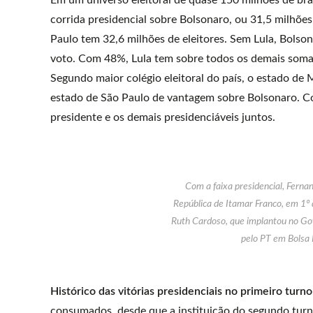
Em um universo eleitoral de quase 150 milhões de bra
corrida presidencial sobre Bolsonaro, ou 31,5 milhões 
Paulo tem 32,6 milhões de eleitores. Sem Lula, Bolso
voto. Com 48%, Lula tem sobre todos os demais somad
Segundo maior colégio eleitoral do país, o estado de 
estado de São Paulo de vantagem sobre Bolsonaro. 
presidente e os demais presidenciáveis juntos.
Com a faixa presidencial, Fern
República de Itamar Franco, em 1º 
Ruth Cardoso, que implantou no Gov
pelo PT em Bolsa 
Histórico das vitórias presidenciais no primeiro turn
consumados, desde que a instituição do segundo turno 