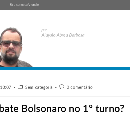
Fale conosco
Anuncie
por
Aluysio Abreu Barbosa
 10:07
Sem categoria
0 comentário
 bate Bolsonaro no 1º turno?