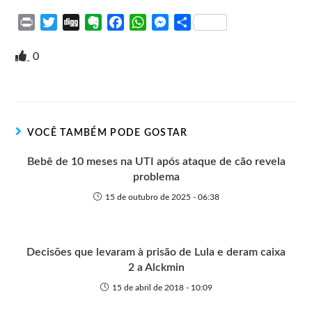
P
T
D
E
F
W
M
S
r
w
i
v
a
h
e
h
i
i
g
e
c
a
s
a
0
n
t
g
r
e
t
s
r
t
t
n
b
s
e
e
e
o
o
A
n
r
t
o
p
g
VOCÊ TAMBÉM PODE GOSTAR
e
k
p
e
r
Bebê de 10 meses na UTI após ataque de cão revela
problema
15 de outubro de 2025 - 06:38
Decisões que levaram à prisão de Lula e deram caixa
2 a Alckmin
15 de abril de 2018 - 10:09