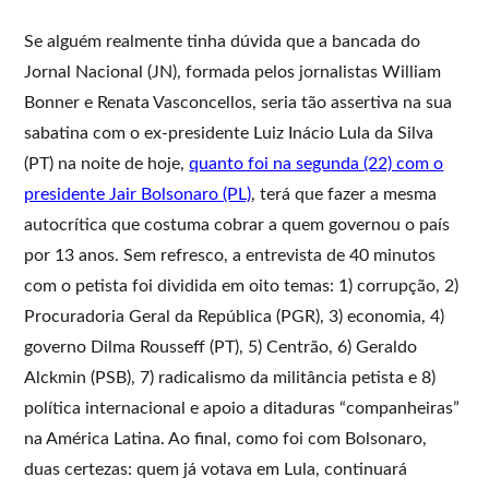
Se alguém realmente tinha dúvida que a bancada do
Jornal Nacional (JN), formada pelos jornalistas William
Bonner e Renata Vasconcellos, seria tão assertiva na sua
sabatina com o ex-presidente Luiz Inácio Lula da Silva
(PT) na noite de hoje,
quanto foi na segunda (22) com o
presidente Jair Bolsonaro (PL)
, terá que fazer a mesma
autocrítica que costuma cobrar a quem governou o país
por 13 anos. Sem refresco, a entrevista de 40 minutos
com o petista foi dividida em oito temas: 1) corrupção, 2)
Procuradoria Geral da República (PGR), 3) economia, 4)
governo Dilma Rousseff (PT), 5) Centrão, 6) Geraldo
Alckmin (PSB), 7) radicalismo da militância petista e 8)
política internacional e apoio a ditaduras “companheiras”
na América Latina. Ao final, como foi com Bolsonaro,
duas certezas: quem já votava em Lula, continuará