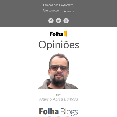
Campos dos Goytacazes,
Fale conosco
Anuncie
Opiniões
por
Aluysio Abreu Barbosa