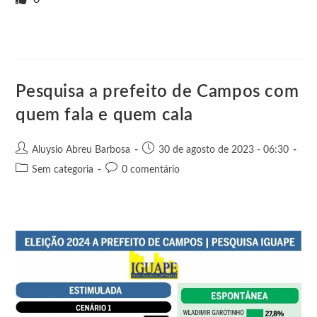
n
t
g
r
e
t
s
r
t
t
n
b
s
e
e
e
o
o
A
n
r
t
o
p
g
e
k
p
e
Pesquisa a prefeito de Campos com
r
quem fala e quem cala
Aluysio Abreu Barbosa
30 de agosto de 2023 - 06:30
Sem categoria
0 comentário