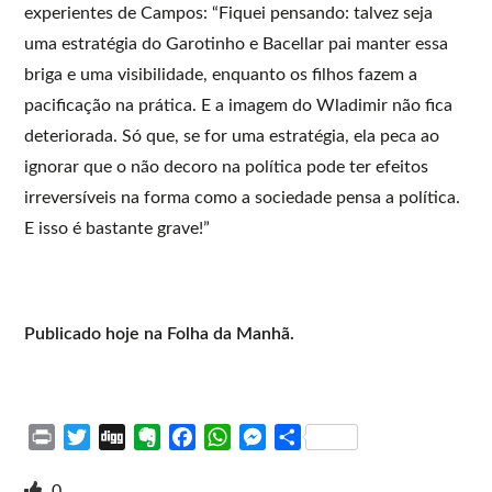
experientes de Campos: “Fiquei pensando: talvez seja
uma estratégia do Garotinho e Bacellar pai manter essa
briga e uma visibilidade, enquanto os filhos fazem a
pacificação na prática. E a imagem do Wladimir não fica
deteriorada. Só que, se for uma estratégia, ela peca ao
ignorar que o não decoro na política pode ter efeitos
irreversíveis na forma como a sociedade pensa a política.
E isso é bastante grave!”
Publicado hoje na Folha da Manhã.
P
T
D
E
F
W
M
S
r
w
i
v
a
h
e
h
i
i
g
e
c
a
s
a
0