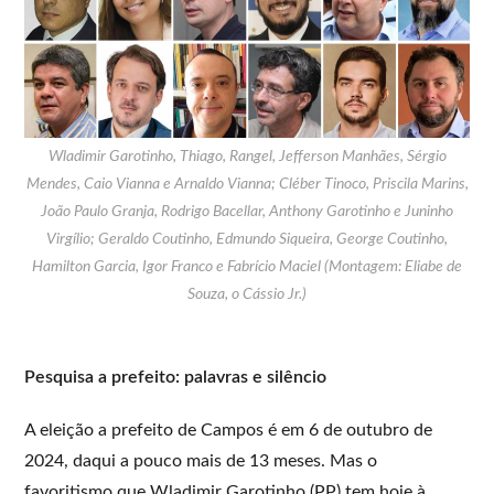
Wladimir Garotinho, Thiago, Rangel, Jefferson Manhães, Sérgio
Mendes, Caio Vianna e Arnaldo Vianna; Cléber Tinoco, Priscila Marins,
João Paulo Granja, Rodrigo Bacellar, Anthony Garotinho e Juninho
Virgílio; Geraldo Coutinho, Edmundo Siqueira, George Coutinho,
Hamilton Garcia, Igor Franco e Fabrício Maciel (Montagem: Eliabe de
Souza, o Cássio Jr.)
Pesquisa a prefeito: palavras e silêncio
A eleição a prefeito de Campos é em 6 de outubro de
2024, daqui a pouco mais de 13 meses. Mas o
favoritismo que Wladimir Garotinho (PP) tem hoje à