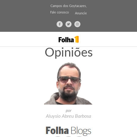
Campos dos Goytacazes,
Fale conosco
Anuncie
Opiniões
por
Aluysio Abreu Barbosa