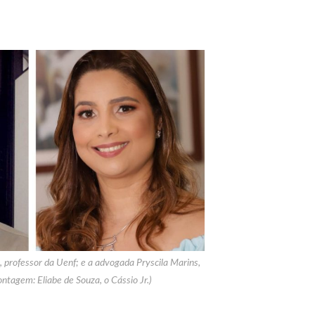
a, professor da Uenf; e a advogada Pryscila Marins,
tagem: Eliabe de Souza, o Cássio Jr.)