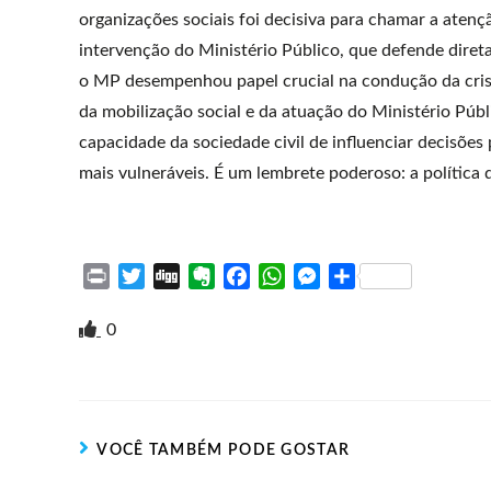
organizações sociais foi decisiva para chamar a atenç
intervenção do Ministério Público, que defende direta
o MP desempenhou papel crucial na condução da crise
da mobilização social e da atuação do Ministério Públ
capacidade da sociedade civil de influenciar decisões
mais vulneráveis. É um lembrete poderoso: a política d
P
T
D
E
F
W
M
S
r
w
i
v
a
h
e
h
i
i
g
e
c
a
s
a
0
n
t
g
r
e
t
s
r
t
t
n
b
s
e
e
e
o
o
A
n
r
t
o
p
g
VOCÊ TAMBÉM PODE GOSTAR
e
k
p
e
r