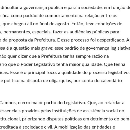
dificultar a governança pública e para a sociedade, em função d
e fica como padrão de comportamento na relação entre os
, que chegou ali no final de agosto. Então, teve condições de
 permanentes, especiais, fazer as audiências públicas para
ia da proposta da Prefeitura. E esse processo foi desperdiçado. A
ssa é a questão mais grave: esse padrão de governança legislativ
ão quer dizer que a Prefeitura tenha sempre razão na
ário que o Poder Legislativo tenha maior qualidade. Que tenha
cas. Esse é o principal foco: a qualidade do processo legislativo.
 político na disputa de oligarquias, por conta do calendário
mpos, o erro maior partiu do Legislativo. Que, ao retardar a
senciais providos pelas instituições de assistência social do
stitucional, priorizando disputas políticas em detrimento do bem
creditada à sociedade civil. A mobilização das entidades e