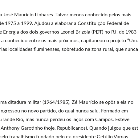
ta José Maurício Linhares. Talvez menos conhecido pelos mais
 de 1975 a 1999. Ajudou a elaborar a Constituição Federal de
Energia dos dois governos Leonel Brizola (PDT) no RJ, de 1983 
a conhecido entre os mais próximos, capitaneou o projeto “Um
árias localidades fluminenses, sobretudo na zona rural, que nunca
ma ditadura militar (1964/1985), Zé Maurício se opôs a ela no
ingressou no novo partido, do qual nunca saiu. Formado em
 no Grande Rio, mas nunca perdeu os laços com Campos. Esteve
 Anthony Garotinho (hoje, Republicanos). Quando julgou que es
 pelo trabalhismo fundado pelo ex-presidente Getúlio Vargas