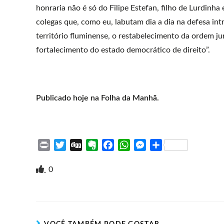
honraria não é só do Filipe Estefan, filho de Lurdinh
colegas que, como eu, labutam dia a dia na defesa int
território fluminense, o restabelecimento da ordem jur
fortalecimento do estado democrático de direito”.
Publicado hoje na Folha da Manhã.
P
T
D
E
F
W
M
S
r
w
i
v
a
h
e
h
i
i
g
e
c
a
s
a
0
n
t
g
r
e
t
s
r
t
t
n
b
s
e
e
e
o
o
A
n
r
t
o
p
g