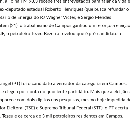
h, a Folha FM 98,3 recebe três entrevistados para falar da vida e
 ex-deputado estadual Roberto Henriques (que busca refundar o
etário de Energia do RJ Wagner Victer, e Sérgio Mendes
 ontem (21), o trabalhismo de Campos ganhou um reforço à eleiçã
F, o petroleiro Tezeu Bezerra revelou que é pré-candidato a
Rangel (PT) foi o candidato a vereador da categoria em Campos.
e elegeu por conta do quociente partidário. Mais que a eleição 
 aparece com dois dígitos nas pesquisas, mesmo hoje impedida d
or Eleitoral (TSE) e Supremo Tribunal Federal (STF), o PT acerta
. Tezeu e os cerca de 3 mil petroleiros residentes em Campos,