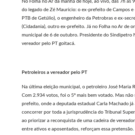
No Folha no Ar da manhã de hoje, ao vivo, das 7h às 9
do legado de Zé Maurício: o ex-prefeito de Campos e
PTB de Getúlio), o engenheiro da Petrobras e ex-secr
(Cidadania), outro ex-prefeito. Já no Folha no Ar de
municipal de 6 de outubro. Presidente do Sindipetro N
vereador pelo PT goitacá.
Petroleiros a vereador pelo PT
Na última eleição municipal, o petroleiro José Maria 
Com 2.934 votos, foi o 5º mais bem votado. Mas não s
prefeito, onde a deputada estadual Carla Machado já
concorrer por toda a jurisprudência do Tribunal Superi
ao priorizar a reconquista de uma cadeira de vereador
entre ativos e aposentados, reforçam essa pretensão.