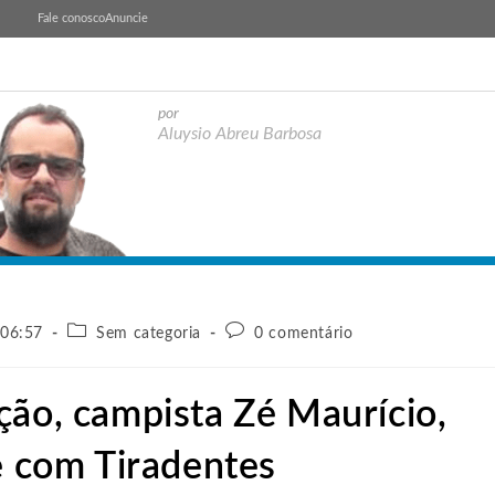
Fale conosco
Anuncie
por
Aluysio Abreu Barbosa
 06:57
Sem categoria
0 comentário
ção, campista Zé Maurício,
e com Tiradentes