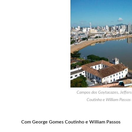
Campos dos Goytacazes, Jeffer
Coutinho e William Passos 
Com George Gomes Coutinho e William Passos