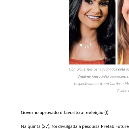
Com governos bem avaliados pela pop
Wadimir Garotinho aparecem com
respectivamente, em Cardoso Mo
Eliabe 
Governo aprovado é favorito à reeleição (I)
Na quinta (27), foi divulgada a pesquisa Prefab Futur