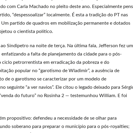
ido com Carla Machado no pleito deste ano. Especialmente pen
ido, “despessoalizar” localmente. É esta a tradição do PT nas
te. Um partido de quadros em mobilização permanente e dotados
jetou o cientista político.
o Sindipetro na noite de terça. Na última fala, Jefferson fez um
 enfatizando a falta de planejamento da cidade para o pós-
o ciclo petrorrentista em erradicação da pobreza e do
tação popular no “garotismo de Wladimir”, a ausência de
ato de o garotismo se caracterizar por um modelo de
 seguinte “a ver navios”. Ele citou o legado deixado para Sérgi
 “venda do futuro” no Rosinha 2 — testemunhou William. E foi
bém propositivo: defendeu a necessidade de se olhar para
undo soberano para preparar o município para o pós-royalties;