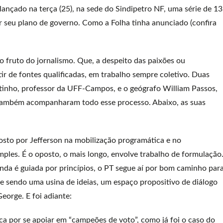
lançado na terça (25), na sede do Sindipetro NF, uma série de 13
r seu plano de governo. Como a Folha tinha anunciado (confira
o fruto do jornalismo. Que, a despeito das paixões ou
tir de fontes qualificadas, em trabalho sempre coletivo. Duas
utinho, professor da UFF-Campos, e o geógrafo William Passos,
, também acompanharam todo esse processo. Abaixo, as suas
osto por Jefferson na mobilização programática e no
ples. É o oposto, o mais longo, envolve trabalho de formulação
inda é guiada por princípios, o PT segue aí por bom caminho para
e sendo uma usina de ideias, um espaço propositivo de diálogo
orge. E foi adiante:
a por se apoiar em “campeões de voto”, como já foi o caso do