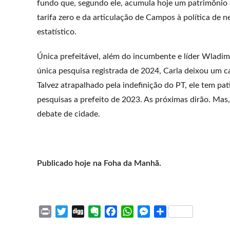
fundo que, segundo ele, acumula hoje um patrimônio 
tarifa zero e da articulação de Campos à política de
estatístico.
Única prefeitável, além do incumbente e líder Wladimi
única pesquisa registrada de 2024, Carla deixou um ca
Talvez atrapalhado pela indefinição do PT, ele tem p
pesquisas a prefeito de 2023. As próximas dirão. Mas,
debate de cidade.
Publicado hoje na Foha da Manhã.
P
T
D
E
F
W
M
S
r
w
i
v
a
h
e
h