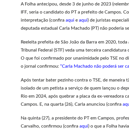
A Folha antecipou, desde 3 de junho de 2023 (relemb
IFF, seria o candidato do PT a prefeito de Campos. 
interpretação (confira
aqui
e
aqui
) de juristas especi
deputada estadual Carla Machado (PT) não poderia se
Reeleita prefeita de São João da Barra em 2020, toda a
Tribunal Federal (STF) veda uma terceira candidatura 
O que foi confirmado por unanimidade pelo TSE no dia
o jornal confirmou:
“Carla Machado não poderá ser can
Após tentar bater pezinho contra o TSE, de maneira t
isolado de um petista a serviço de quem lançou o dep
Rio em 2024, após quebrar a placa da ex-vereadora ca
Campos. E, na quarta (26), Carla anunciou (confira
aq
Na quinta (27), a presidente do PT em Campos, profes
Carvalho, confirmou (confira
aqui
) o que a Folha havi