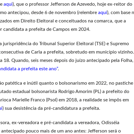
re
aqui
), que o professor Jefferson de Azevedo, hoje ex-reitor do
Como antecipou, desde 6 de novembro (relembre
aqui
), com base 
alizados em Direito Eleitoral e conceituados na comarca, que a
r candidata a prefeita de Campos em 2024.
 jurispridência do Tribunal Superior Eleitoral (TSE) e Supremo
consecutiva de Carla a prefeita, sobretudo em município vizinho.
 18. Quando, seis meses depois do juízo antecipado pela Folha,
didata a prefeita este ano”
.
ão patética e inútil quanto o bolsonarismo em 2022, no pastiche
utado estadual bolsonarista Rodrigo Amorim (PL) a prefeito do
rioca Marielle Franco (Psol) em 2018, a realidade se impôs em
ui
) sua desistência da pré-candidatura a prefeita.
sora, ex-vereadora e pré-candidata a vereadora, Odisséia
a antecipado pouco mais de um ano antes: Jefferson será o