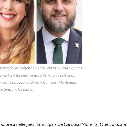
ulação, os prefeitos Geane Vincler, Carla Caputi e
o favoritos na intenção de voto à reeleição,
reira, São João da Barra e Campos (Montagem:
de Souza, o Cássio Jr.)
e sobre as eleições municipais de Cardoso Moreira. Que coloca a