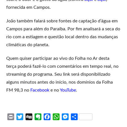
fornecida em Campos.
João também falará sobre fontes de captação d’água em
Campos para além do Paraíba. Por fim analisará a seca do
rio com a estiagem e questão local dentro das mudanças
climáticas do planeta.
Quem quiser participar ao vivo do Folha no Ar desta
terça poderá fazê-lo com comentários em tempo real, no
streaming do programa. Seu link será disponibilizado
alguns minutos antes do início, nos domínios da Folha
FM 98,3 no
Facebook
e no
YouTube
.
P
T
D
E
F
W
M
S
r
w
i
v
a
h
e
h