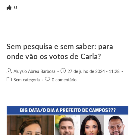
r
w
i
v
a
h
e
h
i
i
g
e
c
a
s
a
0
n
t
g
r
e
t
s
r
t
t
n
b
s
e
e
e
o
o
A
n
r
t
o
p
g
e
k
p
e
Sem pesquisa e sem saber: para
r
onde vão os votos de Carla?
Aluysio Abreu Barbosa
27 de julho de 2024 - 11:28
Sem categoria
0 comentário