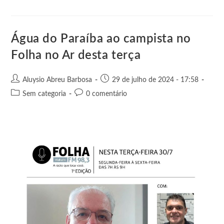
e
o
o
A
n
r
t
o
p
g
e
k
p
e
Água do Paraíba ao campista no
r
Folha no Ar desta terça
Aluysio Abreu Barbosa
29 de julho de 2024 - 17:58
Sem categoria
0 comentário