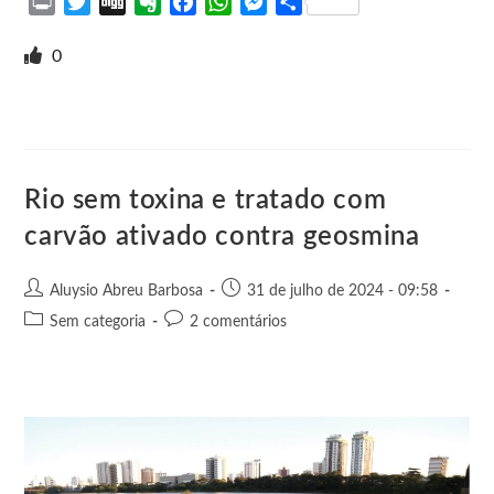
P
T
D
E
F
W
M
S
r
w
i
v
a
h
e
h
i
i
g
e
c
a
s
a
0
n
t
g
r
e
t
s
r
t
t
n
b
s
e
e
e
o
o
A
n
r
t
o
p
g
e
k
p
e
Rio sem toxina e tratado com
r
carvão ativado contra geosmina
Aluysio Abreu Barbosa
31 de julho de 2024 - 09:58
Sem categoria
2 comentários