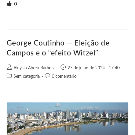
i
i
g
e
c
a
s
a
0
n
t
g
r
e
t
s
r
t
t
n
b
s
e
e
e
o
o
A
n
r
t
o
p
g
e
k
p
e
George Coutinho — Eleição de
r
Campos e o “efeito Witzel”
Aluysio Abreu Barbosa
27 de julho de 2024 - 17:40
Sem categoria
0 comentário