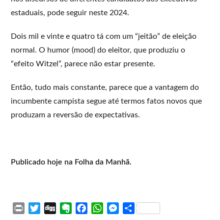
estaduais, pode seguir neste 2024.
Dois mil e vinte e quatro tá com um “jeitão” de eleição
normal. O humor (mood) do eleitor, que produziu o
“efeito Witzel”, parece não estar presente.
Então, tudo mais constante, parece que a vantagem do
incumbente campista segue até termos fatos novos que
produzam a reversão de expectativas.
Publicado hoje na Folha da Manhã.
P
T
D
E
F
W
M
S