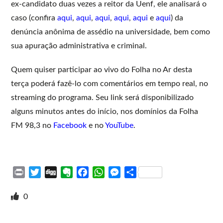
ex-candidato duas vezes a reitor da Uenf, ele analisará o
caso (confira
aqui
,
aqui
,
aqui
,
aqui
,
aqui
e
aqui
) da
denúncia anônima de assédio na universidade, bem como
sua apuração administrativa e criminal.
Quem quiser participar ao vivo do Folha no Ar desta
terça poderá fazê-lo com comentários em tempo real, no
streaming do programa. Seu link será disponibilizado
alguns minutos antes do início, nos domínios da Folha
FM 98,3 no
Facebook
e no
YouTube
.
P
T
D
E
F
W
M
S
r
w
i
v
a
h
e
h
i
i
g
e
c
a
s
a
0
n
t
g
r
e
t
s
r
t
t
n
b
s
e
e