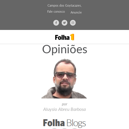
Campos dos Goytacazes,
Fale conosco
Anuncie
Opiniões
por
Aluysio Abreu Barbosa