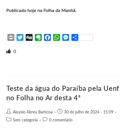
Publicado hoje na Folha da Manhã.
P
T
D
E
F
W
M
S
r
w
i
v
a
h
e
h
i
i
g
e
c
a
s
a
0
n
t
g
r
e
t
s
r
t
t
n
b
s
e
e
e
o
o
A
n
r
t
o
p
g
e
k
p
e
Teste da água do Paraíba pela Uenf
r
no Folha no Ar desta 4ª
Aluysio Abreu Barbosa
30 de julho de 2024 - 15:09
Sem categoria
0 comentário