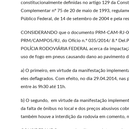
constitucionalmente definidas no artigo 129 da Consti
Complementar nº 75 de 20 de maio de 1993, regulame
Público Federal, de 14 de setembro de 2004 e pela re
CONSIDERANDO que o documento PRM-CAM-RJ-00001
PRM/CAMPOS/RJ, do Ofício n.º 035/2014/ 8.ª Del.P
POLÍCIA RODOVIÁRIA FEDERAL acerca da impactação n
uso de fogo em pneus causando dano ao pavimento da 
a) O primeiro, em virtude da manifestação implement
eles deflagrados. Com efeito, no dia 29.04.2014, nas
entre às 9h30 até 11h.
b) O segundo, em virtude da manifestação implementa
da falta de ônibus no local e dos preços abusivos cob
também houve a interdição da rodovia em comento, n