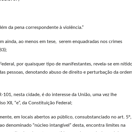
além da pena correspondente à violência.”
inda, ao menos em tese, serem enquadradas nos crimes
83);
eral, por quaisquer tipo de manifestantes, revela-se em nítid
ir das pessoas, denotando abuso de direito e perturbação da orde
1, nesta cidade, é do interesse da União, uma vez lhe
o XII, “e”, da Constituição Federal;
nte, em locais abertos ao público, consubstanciado no art. 5º,
 ao denominado “núcleo intangível” desta, encontra limites na