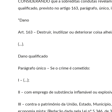
CONSIDERANDO que a sobreditas condutas revelam-
qualificado, previsto no artigo 163, parágrafo, único, in
“Dano
Art. 163 – Destruir, inutilizar ou deteriorar coisa alhei
(…).
Dano qualificado
Parágrafo único – Se o crime é cometido:
I – (…);
II – com emprego de substância inflamável ou explosiv
III – contra o patrimônio da União, Estado, Município
economia mista; (Redação dada pela Lei nº 5.346, de 