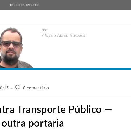
Fale conosco
Anuncie
por
Aluysio Abreu Barbosa
20:15
0 comentário
tra Transporte Público —
outra portaria