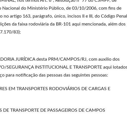
L, nos termos Art. 6º, Resolução nº 77 do CSMPF, de
o Nacional do Ministério Público, de 03/10/2006, com fins de
 no artigo 163, parágrafo, único, incisos II e III, do Código Pena
rdições da faixa rodoviária da BR-101 aqui mencionada, além dos
 7.170/83);
NADORIA JURÍDICA desta PRM/CAMPOS/RJ, com auxílio dos
O/SEGURANÇA INSTITUCIONAL E TRANSPORTE aqui lotados
eço para notificação das pessoas das seguintes pessoas:
ORES EM TRANSPORTES RODOVIÁRIOS DE CARGAS E
ESAS DE TRANSPORTE DE PASSAGEIROS DE CAMPOS