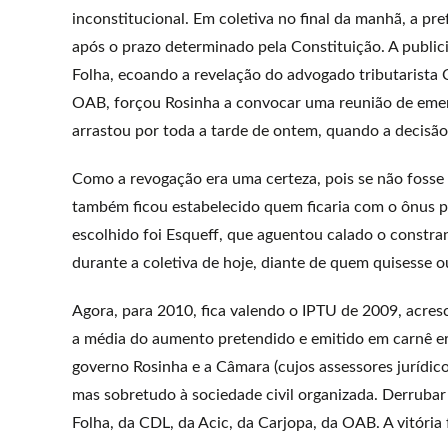
inconstitucional. Em coletiva no final da manhã, a pre
após o prazo determinado pela Constituição. A publi
Folha, ecoando a revelação do advogado tributarista
OAB, forçou Rosinha a convocar uma reunião de emerg
arrastou por toda a tarde de ontem, quando a decisão
Como a revogação era uma certeza, pois se não fosse 
também ficou estabelecido quem ficaria com o ônus pel
escolhido foi Esqueff, que aguentou calado o constra
durante a coletiva de hoje, diante de quem quisesse ou
Agora, para 2010, fica valendo o IPTU de 2009, acres
a média do aumento pretendido e emitido em carnê era
governo Rosinha e a Câmara (cujos assessores jurídic
mas sobretudo à sociedade civil organizada. Derrubar
Folha, da CDL, da Acic, da Carjopa, da OAB. A vitória f