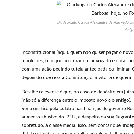
O advogado Carlos Alexandre de Azevedo Camp
Ar (f
Inconstitucional (
aqui
), quem não quiser pagar o nov
munícipes, tem que procurar um advogado e optar por 
com uma ação pedindo tutela antecipada ou liminar. 
depois do que reza a Constituição, a vitória de quem 
Detalhe relevante é que, no caso de depósito em juízo,
(não só a diferença entre o imposto novo e o antigo),
Seria um tiro pela culatra nas finanças do governo Ros
aumento abusivo do IPTU, a despeito da sua flagrante
sobretudo, a classe média. Isso, sem contar que, ind
IPTU na Justiça, o poder público municipal, diante da 