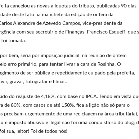
feita cancelou as novas alíquotas do tributo, publicadas 90 dias
cidade deste fato na manchete da edição de ontem da
 Carlos Alexandre de Azevedo Campos, vice-presidente da
ência com seu secretário de Finanças, Francisco Esqueff, que 
 foi tomada.
por bem, seria por imposição judicial, na reunião de ontem
o erro primário, para tentar livrar a cara de Rosinha. O
ngimento de ser pública e repetidamente culpado pela prefeita,
vir, gravar, fotografar e filmar…
cido do reajuste de 4,18%, com base no IPCA. Tendo em vista qu
 de 80%, com casos de até 150%, fica a lição não só para o
os precisam urgentemente de uma reciclagem na área tributária),
 um imposto abusivo e ilegal não foi uma conquista só do blog, 
oi sua, leitor! Foi de todos nós!