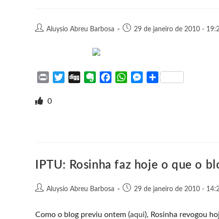
e
o
o
A
n
r
t
o
p
g
e
k
p
e
Aluysio Abreu Barbosa
29 de janeiro de 2010 - 19:
r
P
T
D
E
F
W
M
S
r
w
i
v
a
h
e
h
i
i
g
e
c
a
s
a
0
n
t
g
r
e
t
s
r
t
t
n
b
s
e
e
e
o
o
A
n
r
t
o
p
g
e
k
p
e
IPTU: Rosinha faz hoje o que o b
r
Aluysio Abreu Barbosa
29 de janeiro de 2010 - 14:
Como o blog previu ontem (
aqui
), Rosinha revogou h