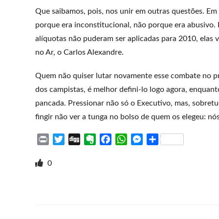
Que saibamos, pois, nos unir em outras questões. Em 
porque era inconstitucional, não porque era abusivo.
alíquotas não puderam ser aplicadas para 2010, elas 
no Ar, o Carlos Alexandre.
Quem não quiser lutar novamente esse combate no pr
dos campistas, é melhor defini-lo logo agora, enquan
pancada. Pressionar não só o Executivo, mas, sobretu
fingir não ver a tunga no bolso de quem os elegeu: nós
P
T
D
E
F
W
M
S
r
w
i
v
a
h
e
h
i
i
g
e
c
a
s
a
0
n
t
g
r
e
t
s
r
t
t
n
b
s
e
e
e
o
o
A
n
r
t
o
p
g