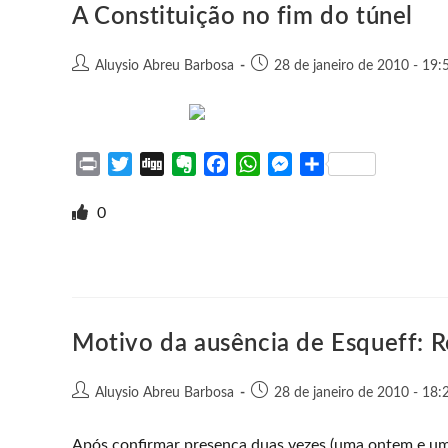
e
k
p
e
A Constituição no fim do túnel
r
Aluysio Abreu Barbosa
28 de janeiro de 2010 - 19:
P
T
D
E
F
W
M
S
r
w
i
v
a
h
e
h
i
i
g
e
c
a
s
a
0
n
t
g
r
e
t
s
r
t
t
n
b
s
e
e
e
o
o
A
n
r
t
o
p
g
e
k
p
e
Motivo da ausência de Esqueff: R
r
Aluysio Abreu Barbosa
28 de janeiro de 2010 - 18:
Após confirmar presença duas vezes (uma ontem e uma 