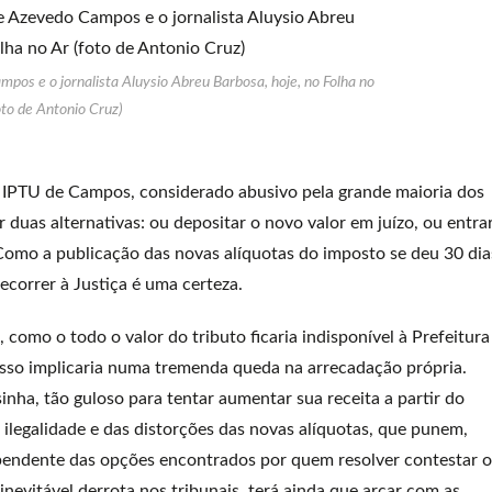
os e o jornalista Aluysio Abreu Barbosa, hoje, no Folha no
oto de Antonio Cruz)
o IPTU de Campos, considerado abusivo pela grande maioria dos
duas alternativas: ou depositar o novo valor em juízo, ou entra
Como a publicação das novas alíquotas do imposto se deu 30 dia
recorrer à Justiça é uma certeza.
 como o todo o valor do tributo ficaria indisponível à Prefeitura
 isso implicaria numa tremenda queda na arrecadação própria.
inha, tão guloso para tentar aumentar sua receita a partir do
 ilegalidade e das distorções das novas alíquotas, que punem,
ependente das opções encontrados por quem resolver contestar o
inevitável derrota nos tribunais, terá ainda que arcar com as