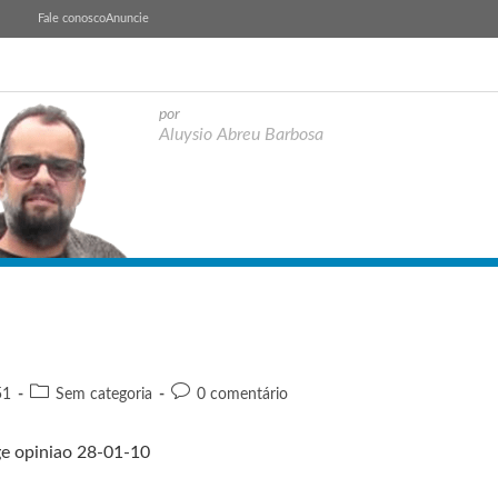
Fale conosco
Anuncie
por
Aluysio Abreu Barbosa
51
Sem categoria
0 comentário