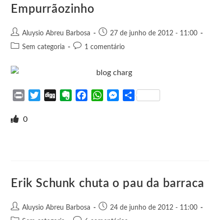
e
k
p
e
Empurrãozinho
r
Aluysio Abreu Barbosa
27 de junho de 2012 - 11:00
Sem categoria
1 comentário
P
T
D
E
F
W
M
S
r
w
i
v
a
h
e
h
i
i
g
e
c
a
s
a
0
n
t
g
r
e
t
s
r
t
t
n
b
s
e
e
e
o
o
A
n
r
t
o
p
g
e
k
p
e
Erik Schunk chuta o pau da barraca
r
Aluysio Abreu Barbosa
24 de junho de 2012 - 11:00