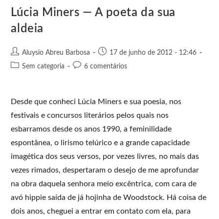
e
k
p
e
Lúcia Miners — A poeta da sua
r
aldeia
Aluysio Abreu Barbosa
17 de junho de 2012 - 12:46
Sem categoria
6 comentários
Desde que conheci Lúcia Miners e sua poesia, nos
festivais e concursos literários pelos quais nos
esbarramos desde os anos 1990, a feminilidade
espontânea, o lirismo telúrico e a grande capacidade
imagética dos seus versos, por vezes livres, no mais das
vezes rimados, despertaram o desejo de me aprofundar
na obra daquela senhora meio excêntrica, com cara de
avó hippie saída de já hojinha de Woodstock. Há coisa de
dois anos, cheguei a entrar em contato com ela, para