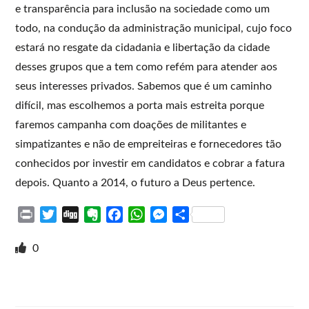
e transparência para inclusão na sociedade como um
todo, na condução da administração municipal, cujo foco
estará no resgate da cidadania e libertação da cidade
desses grupos que a tem como refém para atender aos
seus interesses privados. Sabemos que é um caminho
difícil, mas escolhemos a porta mais estreita porque
faremos campanha com doações de militantes e
simpatizantes e não de empreiteiras e fornecedores tão
conhecidos por investir em candidatos e cobrar a fatura
depois. Quanto a 2014, o futuro a Deus pertence.
P
T
D
E
F
W
M
S
r
w
i
v
a
h
e
h
i
i
g
e
c
a
s
a
0
n
t
g
r
e
t
s
r
t
t
n
b
s
e
e
e
o
o
A
n