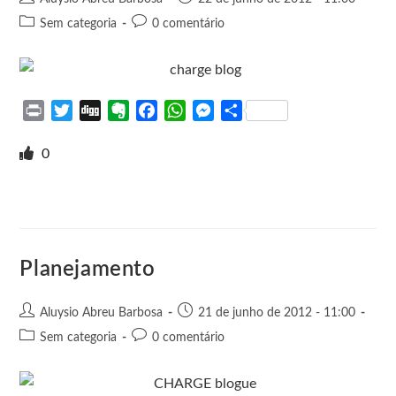
Sem categoria
0 comentário
P
T
D
E
F
W
M
S
r
w
i
v
a
h
e
h
i
i
g
e
c
a
s
a
0
n
t
g
r
e
t
s
r
t
t
n
b
s
e
e
e
o
o
A
n
r
t
o
p
g
e
k
p
e
Planejamento
r
Aluysio Abreu Barbosa
21 de junho de 2012 - 11:00
Sem categoria
0 comentário