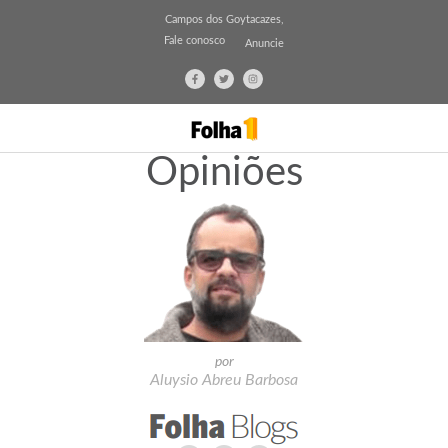
Campos dos Goytacazes,
Fale conosco
Anuncie
Opiniões
por
Aluysio Abreu Barbosa