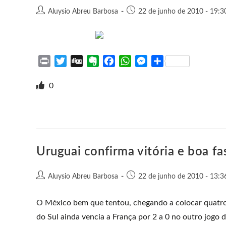
Aluysio Abreu Barbosa
22 de junho de 2010 - 19:3
P
T
D
E
F
W
M
S
r
w
i
v
a
h
e
h
i
i
g
e
c
a
s
a
0
n
t
g
r
e
t
s
r
t
t
n
b
s
e
e
e
o
o
A
n
r
t
o
p
g
e
k
p
e
Uruguai confirma vitória e boa fa
r
Aluysio Abreu Barbosa
22 de junho de 2010 - 13:3
O México bem que tentou, chegando a colocar quatro
do Sul ainda vencia a França por 2 a 0 no outro jogo 