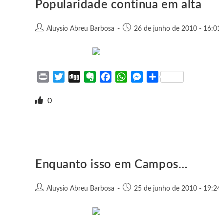
Popularidade continua em alta
r
Aluysio Abreu Barbosa
26 de junho de 2010 - 16:0
P
T
D
E
F
W
M
S
r
w
i
v
a
h
e
h
i
i
g
e
c
a
s
a
0
n
t
g
r
e
t
s
r
t
t
n
b
s
e
e
e
o
o
A
n
r
t
o
p
g
e
k
p
e
Enquanto isso em Campos…
r
Aluysio Abreu Barbosa
25 de junho de 2010 - 19:2