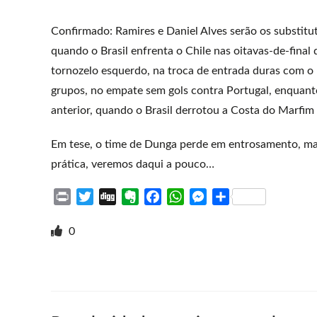
Confirmado: Ramires e Daniel Alves serão os substitut
quando o Brasil enfrenta o Chile nas oitavas-de-final
tornozelo esquerdo, na troca de entrada duras com o b
grupos, no empate sem gols contra Portugal, enquanto
anterior, quando o Brasil derrotou a Costa do Marfim 
Em tese, o time de Dunga perde em entrosamento, mas
prática, veremos daqui a pouco…
P
T
D
E
F
W
M
S
r
w
i
v
a
h
e
h
i
i
g
e
c
a
s
a
0
n
t
g
r
e
t
s
r
t
t
n
b
s
e
e
e
o
o
A
n
r
t
o
p
g
e
k
p
e