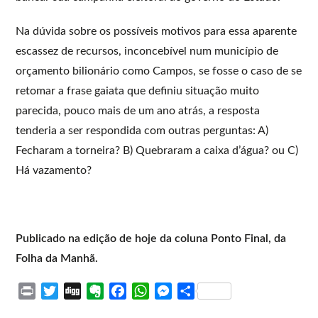
Na dúvida sobre os possíveis motivos para essa aparente
escassez de recursos, inconcebível num município de
orçamento bilionário como Campos, se fosse o caso de se
retomar a frase gaiata que definiu situação muito
parecida, pouco mais de um ano atrás, a resposta
tenderia a ser respondida com outras perguntas: A)
Fecharam a torneira? B) Quebraram a caixa d’água? ou C)
Há vazamento?
Publicado na edição de hoje da coluna Ponto Final, da
Folha da Manhã.
P
T
D
E
F
W
M
S
r
w
i
v
a
h
e
h