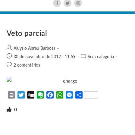
Veto parcial
Aluysio Abreu Barbosa
30 de novembro de 2012 - 11:59
Sem categoria
2 comentários
P
T
D
E
F
W
M
S
r
w
i
v
a
h
e
h
i
i
g
e
c
a
s
a
0
n
t
g
r
e
t
s
r
t
t
n
b
s
e
e
e
o
o
A
n