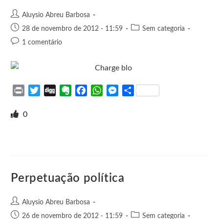
Aluysio Abreu Barbosa
28 de novembro de 2012 - 11:59
Sem categoria
1 comentário
P
T
D
E
F
W
M
S
r
w
i
v
a
h
e
h
i
i
g
e
c
a
s
a
0
n
t
g
r
e
t
s
r
t
t
n
b
s
e
e
e
o
o
A
n
r
t
o
p
g
e
k
p
e
Perpetuação política
r
Aluysio Abreu Barbosa
26 de novembro de 2012 - 11:59
Sem categoria