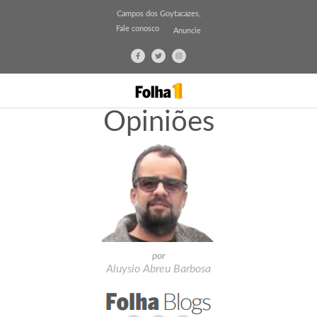
Campos dos Goytacazes,
Fale conosco
Anuncie
Opiniões
por
Aluysio Abreu Barbosa