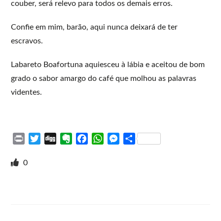
couber, será relevo para todos os demais erros.
Confie em mim, barão, aqui nunca deixará de ter
escravos.
Labareto Boafortuna aquiesceu à lábia e aceitou de bom
grado o sabor amargo do café que molhou as palavras
videntes.
P
T
D
E
F
W
M
S
r
w
i
v
a
h
e
h
i
i
g
e
c
a
s
a
0
n
t
g
r
e
t
s
r
t
t
n
b
s
e
e
e
o
o
A
n
r
t
o
p
g