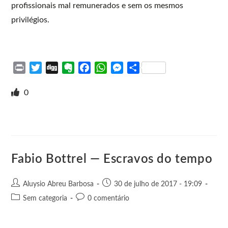
profissionais mal remunerados e sem os mesmos
privilégios.
P
T
D
E
F
W
M
S
r
w
i
v
a
h
e
h
i
i
g
e
c
a
s
a
0
n
t
g
r
e
t
s
r
t
t
n
b
s
e
e
e
o
o
A
n
r
t
o
p
g
e
k
p
e
Fabio Bottrel — Escravos do tempo
r
Aluysio Abreu Barbosa
30 de julho de 2017 - 19:09
Sem categoria
0 comentário