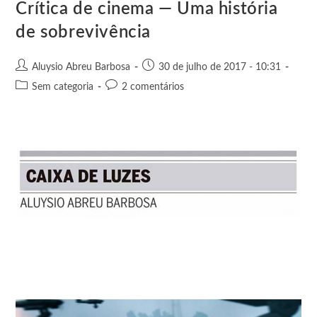
e
k
p
e
Crítica de cinema — Uma história
r
de sobrevivência
Aluysio Abreu Barbosa
30 de julho de 2017 - 10:31
Sem categoria
2 comentários