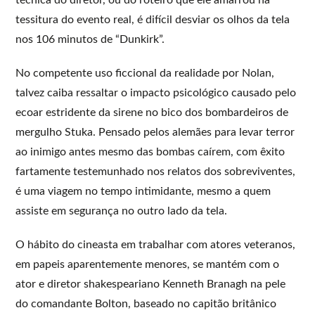
técnica do diretor, ou do roteiro que ele amarrou na
tessitura do evento real, é difícil desviar os olhos da tela
nos 106 minutos de “Dunkirk”.
No competente uso ficcional da realidade por Nolan,
talvez caiba ressaltar o impacto psicológico causado pelo
ecoar estridente da sirene no bico dos bombardeiros de
mergulho Stuka. Pensado pelos alemães para levar terror
ao inimigo antes mesmo das bombas caírem, com êxito
fartamente testemunhado nos relatos dos sobreviventes,
é uma viagem no tempo intimidante, mesmo a quem
assiste em segurança no outro lado da tela.
O hábito do cineasta em trabalhar com atores veteranos,
em papeis aparentemente menores, se mantém com o
ator e diretor shakespeariano Kenneth Branagh na pele
do comandante Bolton, baseado no capitão britânico