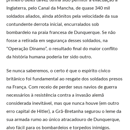
primeiro deles talvez tenha sido permitir a evacuação à
Inglaterra, pelo Canal da Mancha, de quase 340 mil
soldados aliados, ainda atônitos pela velocidade da sua
contundente derrota inicial, encurralados sob
bombardeio na praia francesa de Dunquerque. Se não
fosse a retirada em segurança desses soldados, na
“Operação Dínamo”, o resultado final do maior conflito
da história humana poderia ter sido outro.
Se nunca saberemos, o certo é que o espírito cívico
britânico foi fundamental ao resgate dos soldados presos
na França. Com receio de perder seus navios de guerra
necessários à resistência contra a invasão alemã
considerada inevitável, mas que nunca houve (em outro
erro capital de Hitler), a Grã-Bretanha segurou o leme da
sua armada rumo ao único atracadouro de Dunquerque,
alvo fácil para os bombardeios e torpedos inimigos.