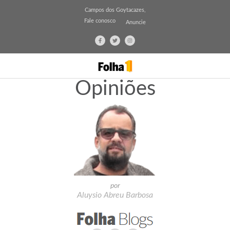
Campos dos Goytacazes,
Fale conosco
Anuncie
Opiniões
por
Aluysio Abreu Barbosa