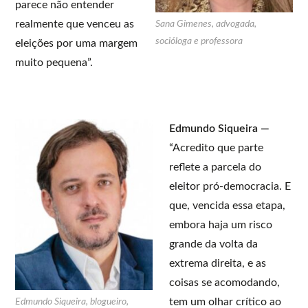
parece não entender
realmente que venceu as
Sana Gimenes, advogada,
socióloga e professora
eleições por uma margem
muito pequena”.
Edmundo Siqueira —
“Acredito que parte
reflete a parcela do
eleitor pró-democracia. E
que, vencida essa etapa,
embora haja um risco
grande da volta da
extrema direita, e as
coisas se acomodando,
tem um olhar crítico ao
Edmundo Siqueira, blogueiro,