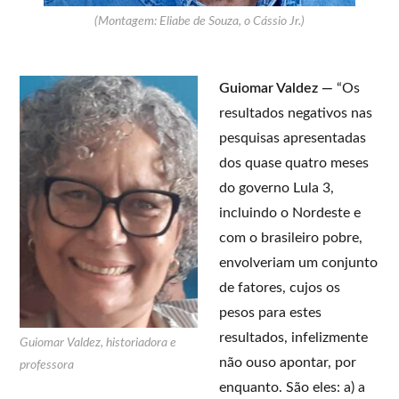
(Montagem: Eliabe de Souza, o Cássio Jr.)
Guiomar Valdez —
“Os
resultados negativos nas
pesquisas apresentadas
dos quase quatro meses
do governo Lula 3,
incluindo o Nordeste e
com o brasileiro pobre,
envolveriam um conjunto
de fatores, cujos os
pesos para estes
resultados, infelizmente
Guiomar Valdez, historiadora e
não ouso apontar, por
professora
enquanto. São eles: a) a