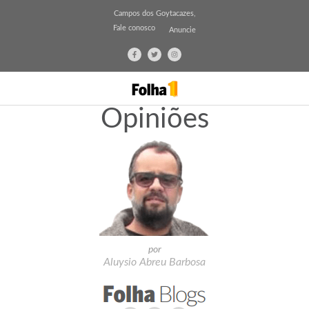
Campos dos Goytacazes,
Fale conosco
Anuncie
Opiniões
por
Aluysio Abreu Barbosa