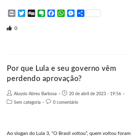
P
T
D
E
F
W
M
S
r
w
i
v
a
h
e
h
i
i
g
e
c
a
s
a
0
n
t
g
r
e
t
s
r
t
t
n
b
s
e
e
e
o
o
A
n
r
t
o
p
g
e
k
p
e
Por que Lula e seu governo vêm
r
perdendo aprovação?
Aluysio Abreu Barbosa
20 de abril de 2023 - 19:56
Sem categoria
0 comentário
Ao slogan do Lula 3, “O Brasil voltou”, quem voltou foram