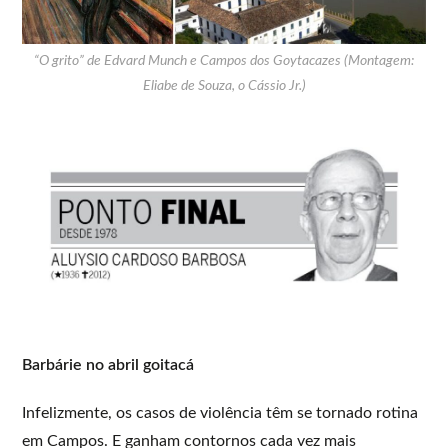
“O grito” de Edvard Munch e Campos dos Goytacazes (Montagem:
Eliabe de Souza, o Cássio Jr.)
Barbárie no abril goitacá
Infelizmente, os casos de violência têm se tornado rotina
em Campos. E ganham contornos cada vez mais