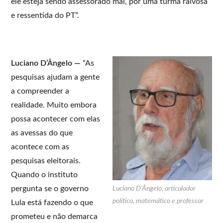
ele esteja sendo assessorado mal, por uma turma raivosa
e ressentida do PT”.
Luciano D’Ângelo —
“As
pesquisas ajudam a gente
a compreender a
realidade. Muito embora
possa acontecer com elas
as avessas do que
acontece com as
pesquisas eleitorais.
Quando o instituto
pergunta se o governo
Luciano D’Ângelo, articulador
político, matemático e professor
Lula está fazendo o que
prometeu e não demarca