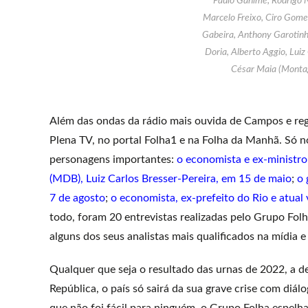
Paulo Ganime, Rodrigo N
Marcelo Freixo, Ciro Gome
Gabeira, Anthony Garotinho
Doria, Alberto Aggio, Luiz
César Maia (Montage
Além das ondas da rádio mais ouvida de Campos e reg
Plena TV, no portal Folha1 e na Folha da Manhã. Só 
personagens importantes:
o economista e ex-ministr
(MDB), Luiz Carlos Bresser-Pereira, em 15 de maio
;
o 
7 de agosto
;
o economista, ex-prefeito do Rio e atua
todo, foram 20 entrevistas realizadas pelo Grupo Folh
alguns dos seus analistas mais qualificados na mídia e
Qualquer que seja o resultado das urnas de 2022, a d
República, o país só sairá da sua grave crise com diá
que não foi fácil para ninguém, o Grupo Folha espelha