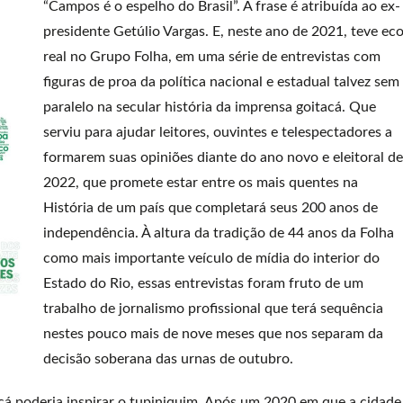
“Campos é o espelho do Brasil”. A frase é atribuída ao ex-
presidente Getúlio Vargas. E, neste ano de 2021, teve ec
real no Grupo Folha, em uma série de entrevistas com
figuras de proa da política nacional e estadual talvez sem
paralelo na secular história da imprensa goitacá. Que
serviu para ajudar leitores, ouvintes e telespectadores a
formarem suas opiniões diante do ano novo e eleitoral de
2022, que promete estar entre os mais quentes na
História de um país que completará seus 200 anos de
independência. À altura da tradição de 44 anos da Folha
como mais importante veículo de mídia do interior do
Estado do Rio, essas entrevistas foram fruto de um
trabalho de jornalismo profissional que terá sequência
nestes pouco mais de nove meses que nos separam da
decisão soberana das urnas de outubro.
acá poderia inspirar o tupiniquim. Após um 2020 em que a cidade