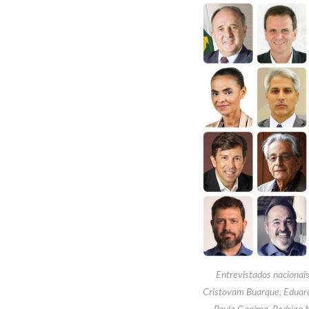
Entrevistados nacionai
Cristovam Buarque, Eduard