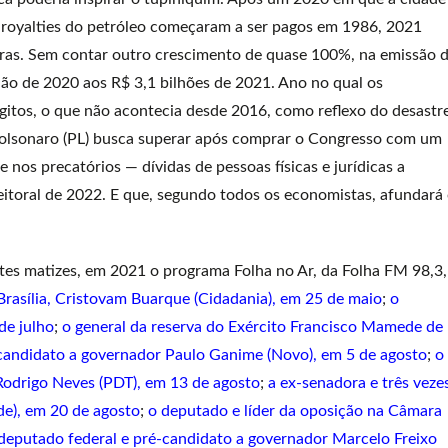
s royalties do petróleo começaram a ser pagos em 1986, 2021
eras. Sem contar outro crescimento de quase 100%, na emissão 
hão de 2020 aos R$ 3,1 bilhões de 2021. Ano no qual os
ígitos, o que não acontecia desde 2016, como reflexo do desastr
Bolsonaro (PL) busca superar após comprar o Congresso com um
 nos precatórios — dívidas de pessoas físicas e jurídicas a
leitoral de 2022. E que, segundo todos os economistas, afundará
entes matizes, em 2021 o programa Folha no Ar, da Folha FM 98,3,
rasília, Cristovam Buarque (Cidadania), em 25 de maio
;
o
de julho
;
o general da reserva do Exército Francisco Mamede de
-candidato a governador Paulo Ganime (Novo), em 5 de agosto
;
o
 Rodrigo Neves (PDT), em 13 de agosto
;
a ex-senadora e três veze
de), em 20 de agosto
;
o deputado e líder da oposição na Câmara
deputado federal e pré-candidato a governador Marcelo Freixo