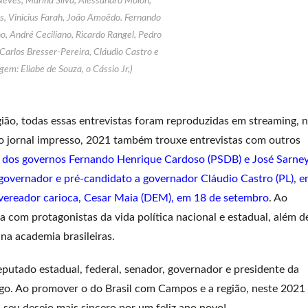
eves, Marina Silva, Alessandro Molon,
s, Vinicius Farah, João Amoêdo. Fernando
, André Ceciliano, Ricardo Rangel, Pedro
 Carlos Bresser-Pereira, Cláudio Castro e
m: Eliabe de Souza, o Cássio Jr,)
ião, todas essas entrevistas foram reproduzidas em streaming, 
no jornal impresso, 2021 também trouxe entrevistas com outros
o dos governos Fernando Henrique Cardoso (PSDB) e José Sarne
governador e pré-candidato a governador Cláudio Castro (PL), 
l vereador carioca, Cesar Maia (DEM), em 18 de setembro
. Ao
a com protagonistas da vida política nacional e estadual, além d
 na academia brasileiras.
eputado estadual, federal, senador, governador e presidente da
logo. Ao promover o do Brasil com Campos e a região, neste 2021
 seu desejo mais sincero por um feliz ano novo!