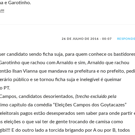
a e Garotinho.
!!
26 DE JULHO DE 2016 - 00:07
RESPOND
e ser candidato sendo ficha suja, para quem conhece os bastidore
 Garotinho que rachou com Arnaldo e sim, Arnaldo que rachou
tão Ilsan Vianna que mandava na prefeitura e no prefeito, pedi
rário público e se tornou ficha suja e inelegível é queimar
o PT.
 Campos, candidatos desorientados,
(trecho excluído pela
imo capítulo da comédia “Eleições Campos dos Goytacazes”
leitorais pagos estão desesperados sem saber para onde partir 
 eleições o que vai ter de gente trocando de camisa como
gibi!!! E do outro lado a torcida brigando por A ou por B, todos