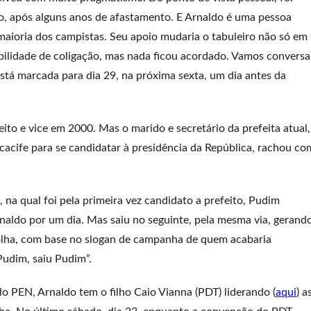
 após alguns anos de afastamento. E Arnaldo é uma pessoa
maioria dos campistas. Seu apoio mudaria o tabuleiro não só em
ilidade de coligação, mas nada ficou acordado. Vamos conversa
tá marcada para dia 29, na próxima sexta, um dia antes da
ito e vice em 2000. Mas o marido e secretário da prefeita atual,
cacife para se candidatar à presidência da República, rachou co
na qual foi pela primeira vez candidato a prefeito, Pudim
Arnaldo por um dia. Mas saiu no seguinte, pela mesma via, gerand
lha, com base no slogan de campanha de quem acabaria
udim, saiu Pudim”.
lo PEN, Arnaldo tem o filho Caio Vianna (PDT) liderando (
aqui
) a