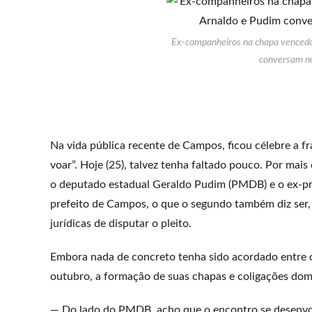
Ex-companheiros na chapa vencedor
conversam no
Na vida pública recente de Campos, ficou célebre a fra
voar”. Hoje (25), talvez tenha faltado pouco. Por mais
o deputado estadual Geraldo Pudim (PMDB) e o ex-pre
prefeito de Campos, o que o segundo também diz ser
jurídicas de disputar o pleito.
Embora nada de concreto tenha sido acordado entre os
outubro, a formação de suas chapas e coligações dom
— Do lado do PMDB, acho que o encontro se desenvol