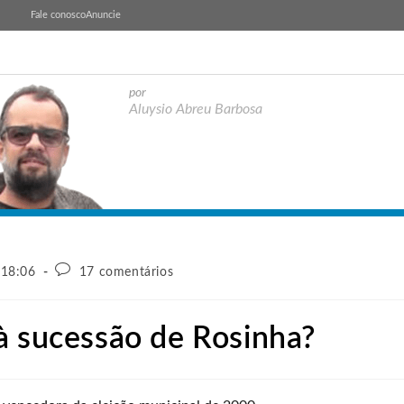
Fale conosco
Anuncie
por
Aluysio Abreu Barbosa
 18:06
17 comentários
à sucessão de Rosinha?