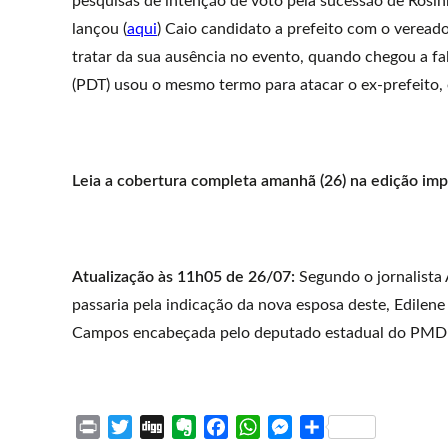
pesquisas de intenção de voto pela sucessão de Rosi
lançou (
aqui
) Caio candidato a prefeito com o vereado
tratar da sua ausência no evento, quando chegou a fal
(PDT) usou o mesmo termo para atacar o ex-prefeito,
Leia a cobertura completa amanhã (26) na edição imp
Atualização às 11h05 de 26/07:
Segundo o jornalista
passaria pela indicação da nova esposa deste, Edilene 
Campos encabeçada pelo deputado estadual do PMD
P
T
D
E
F
W
M
S