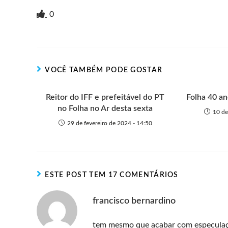
r
w
i
v
a
h
e
h
i
i
g
e
c
a
s
a
0
n
t
g
r
e
t
s
r
t
t
n
b
s
e
e
e
o
o
A
n
r
t
o
p
g
VOCÊ TAMBÉM PODE GOSTAR
e
k
p
e
r
Reitor do IFF e prefeitável do PT
Folha 40 a
no Folha no Ar desta sexta
10 de
29 de fevereiro de 2024 - 14:50
ESTE POST TEM 17 COMENTÁRIOS
francisco bernardino
tem mesmo que acabar com especulaçõe