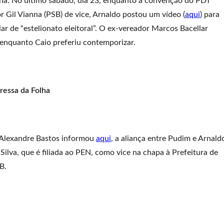
nha. No último sábado, dia 23, enquanto a convenção do PDT
r Gil Vianna (PSB) de vice, Arnaldo postou um vídeo (
aqui
) para
ar de “estelionato eleitoral”. O ex-vereador Marcos Bacellar
 enquanto Caio preferiu contemporizar.
ressa da Folha
 Alexandre Bastos informou
aqui
, a aliança entre Pudim e Arnald
Silva, que é filiada ao PEN, como vice na chapa à Prefeitura de
B.