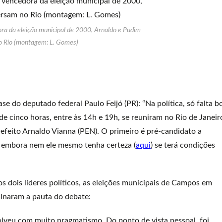
a da eleição municipal de 2000, Arnaldo e Pudim
 Rio (montagem: L. Gomes)
se do deputado federal Paulo Feijó (PR): “Na política, só falta b
 de cinco horas, entre às 14h e 19h, se reuniram no Rio de Janeir
feito Arnaldo Vianna (PEN). O primeiro é pré-candidato a
, embora nem ele mesmo tenha certeza (
aqui
) se terá condições
 dois líderes políticos, as eleições municipais de Campos em
inaram a pauta do debate:
veu com muito pragmatismo. Do ponto de vista pessoal, foi