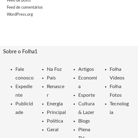
Feed de posts
Feed de comentários
WordPress.org
Sobre o Folha1
Fale
Na Foz
Artigos
Folha
conosco
País
Economi
Vídeos
Expedie
Renasce
a
Folha
nte
r
Esporte
Fotos
Publicid
Energia
Cultura
Tecnolog
ade
Principal
& Lazer
ia
Política
Blogs
Geral
Plena