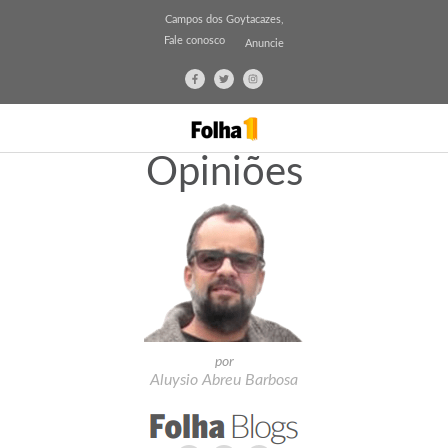
Campos dos Goytacazes,
Fale conosco
Anuncie
Opiniões
por
Aluysio Abreu Barbosa