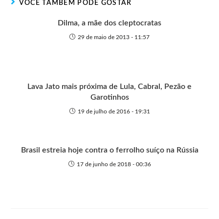
VOCÊ TAMBÉM PODE GOSTAR
e
k
p
e
r
Dilma, a mãe dos cleptocratas
29 de maio de 2013 - 11:57
Lava Jato mais próxima de Lula, Cabral, Pezão e
Garotinhos
19 de julho de 2016 - 19:31
Brasil estreia hoje contra o ferrolho suíço na Rússia
17 de junho de 2018 - 00:36