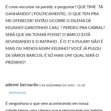
É como encostar na parede, e perguntar? QUE TIME ´TÁ
GANHANDO? ( POLITICAMENTE) , O QUE TEM PRA
ME OFERECER? ENTÃO OCORRE O DILEMA DE
KELINHO! GAROTINHO CAIU, ? PERDEU PRA CABRAL?
SERÁ QUE VAI TOMAR POSSE? O BARCO ESTÁ
AFUNDANDO E O RATINHO , É O 1º A PULAR!! NÃO É
MAIS OU MENOS ASSIM KELINHO? VOCÊ JÁ PULOU
DE VÁRIOS BARCOS, É SÓ MAIS UM! QUAL SERÁ O
PRÓXIMO?
ademir bernardo
3 DE DEZEMBRO DE 2010 - 15:30
RESPONDER
É vergonhoso o que vem acontecendo em nossa
cidade,temos uma câmara,que é responsável por legislar