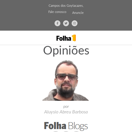
Campos dos Goytacazes,
Fale conosco
Anuncie
Opiniões
por
Aluysio Abreu Barbosa