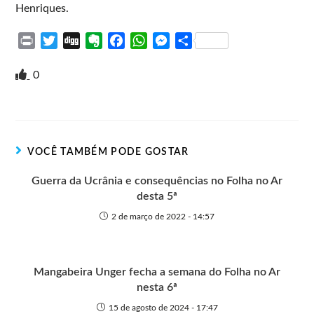
Henriques.
P
T
D
E
F
W
M
S
r
w
i
v
a
h
e
h
i
i
g
e
c
a
s
a
0
n
t
g
r
e
t
s
r
t
t
n
b
s
e
e
e
o
o
A
n
r
t
o
p
g
VOCÊ TAMBÉM PODE GOSTAR
e
k
p
e
r
Guerra da Ucrânia e consequências no Folha no Ar
desta 5ª
2 de março de 2022 - 14:57
Mangabeira Unger fecha a semana do Folha no Ar
nesta 6ª
15 de agosto de 2024 - 17:47