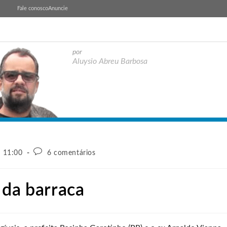
Fale conosco
Anuncie
por
Aluysio Abreu Barbosa
- 11:00
6 comentários
 da barraca