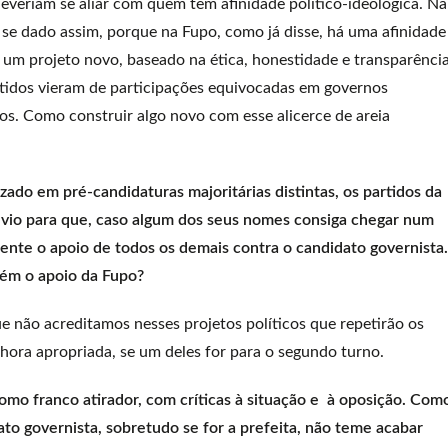
deveriam se aliar com quem tem afinidade político-ideológica. Na
e dado assim, porque na Fupo, como já disse, há uma afinidade
 um projeto novo, baseado na ética, honestidade e transparência
tidos vieram de participações equivocadas em governos
os. Como construir algo novo com esse alicerce de areia
ado em pré-candidaturas majoritárias distintas, os partidos da
vio para que, caso algum dos seus nomes consiga chegar num
nte o apoio de todos os demais contra o candidato governista.
bém o apoio da Fupo?
e não acreditamos nesses projetos políticos que repetirão os
 hora apropriada, se um deles for para o segundo turno.
como franco atirador, com críticas à situação e à oposição. Com
o governista, sobretudo se for a prefeita, não teme acabar