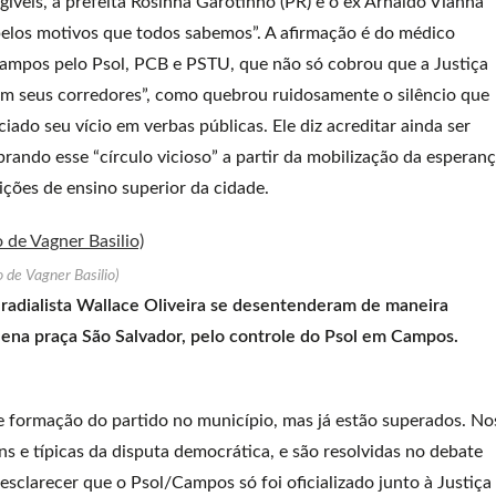
íveis, a prefeita Rosinha Garotinho (PR) e o ex Arnaldo Vianna
elos motivos que todos sabemos”. A afirmação é do médico
 Campos pelo Psol, PCB e PSTU, que não só cobrou que a Justiça
s em seus corredores”, como quebrou ruidosamente o silêncio que
aciado seu vício em verbas públicas. Ele diz acreditar ainda ser
ando esse “círculo vicioso” a partir da mobilização da esperan
ições de ensino superior da cidade.
o de Vagner Basilio)
 radialista Wallace Oliveira se desentenderam de maneira
plena praça São Salvador, pelo controle do Psol em Campos.
 formação do partido no município, mas já estão superados. No
s e típicas da disputa democrática, e são resolvidas no debate
esclarecer que o Psol/Campos só foi oficializado junto à Justiça