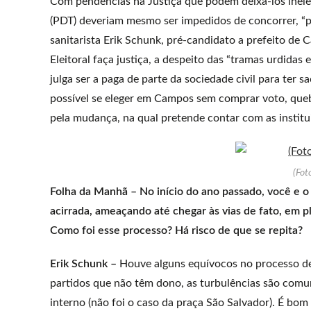
Com pendências na Justiça que podem deixá-los ineleg
(PDT) deveriam mesmo ser impedidos de concorrer, “p
sanitarista Erik Schunk, pré-candidato a prefeito de
Eleitoral faça justiça, a despeito das “tramas urdida
julga ser a paga de parte da sociedade civil para ter s
possível se eleger em Campos sem comprar voto, quebr
pela mudança, na qual pretende contar com as institu
(Fot
Folha da Manhã – No início do ano passado, você e o
acirrada, ameaçando até chegar às vias de fato, em 
Como foi esse processo? Há risco de que se repita?
Erik Schunk –
Houve alguns equívocos no processo de
partidos que não têm dono, as turbulências são comun
interno (não foi o caso da praça São Salvador). É bom 