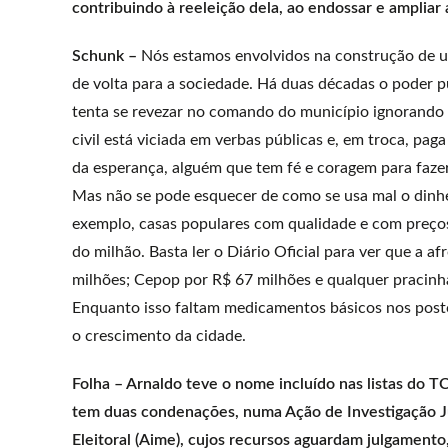
contribuindo à reeleição dela, ao endossar e ampliar
Schunk –
Nós estamos envolvidos na construção de um
de volta para a sociedade. Há duas décadas o poder pú
tenta se revezar no comando do município ignorando a 
civil está viciada em verbas públicas e, em troca, pag
da esperança, alguém que tem fé e coragem para fazer 
Mas não se pode esquecer de como se usa mal o dinhei
exemplo, casas populares com qualidade e com preço
do milhão. Basta ler o Diário Oficial para ver que a 
milhões; Cepop por R$ 67 milhões e qualquer pracinh
Enquanto isso faltam medicamentos básicos nos posto
o crescimento da cidade.
Folha – Arnaldo teve o nome incluído nas listas do T
tem duas condenações, numa Ação de Investigação Ju
Eleitoral (Aime), cujos recursos aguardam julgamen