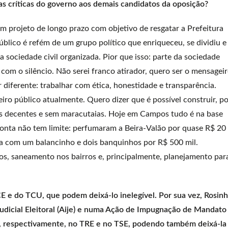
 as críticas do governo aos demais candidatos da oposição?
 projeto de longo prazo com objetivo de resgatar a Prefeitura
blico é refém de um grupo político que enriqueceu, se dividiu e
sociedade civil organizada. Pior que isso: parte da sociedade
a com o silêncio. Não serei franco atirador, quero ser o mensagei
diferente: trabalhar com ética, honestidade e transparência.
ro público atualmente. Quero dizer que é possível construir, po
s decentes e sem maracutaias. Hoje em Campos tudo é na base
afronta não tem limite: perfumaram a Beira-Valão por quase R$ 20
a com um balancinho e dois banquinhos por R$ 500 mil.
s, saneamento nos bairros e, principalmente, planejamento par
CE e do TCU, que podem deixá-lo inelegível. Por sua vez, Rosin
dicial Eleitoral (Aije) e numa Ação de Impugnação de Mandato
to, respectivamente, no TRE e no TSE, podendo também deixá-la