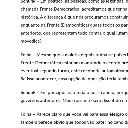
Schunk –
Em política, as pessoas, como as legendas, 
chamada Frente Democrática, acreditamos que tenha s
histórica. A diferença é que nós procuramos construir
enquanto na Frente (Democrática) quase todos os par
anteriores, que representam tudo contra o qual lutam
movediça?
Folha – Mesmo que a maioria depois tenha se pulveriz
Frente Democrática estariam mantendo o acordo pré
eventual segundo turno, este receberia automaticame
Se isso acontecer, essa opção da oposição teria tam
Schunk –
Em princípio, não teria o nosso apoio, porqu
governos anteriores. Mas o assunto será discutido na
Folha – Parece claro que você vai para essa eleição 
também parece óbvio que todos vão bater no candidat