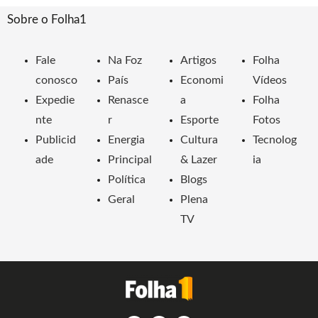
Sobre o Folha1
Fale
Na Foz
Artigos
Folha
conosco
País
Economi
Vídeos
Expedie
Renasce
a
Folha
nte
r
Esporte
Fotos
Publicid
Energia
Cultura
Tecnolog
ade
Principal
& Lazer
ia
Política
Blogs
Geral
Plena
TV