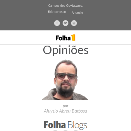
Campos dos Goytacazes,
Fale conosco
Anuncie
Opiniões
por
Aluysio Abreu Barbosa