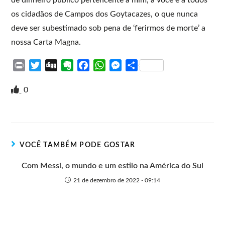
os cidadãos de Campos dos Goytacazes, o que nunca
deve ser subestimado sob pena de ‘ferirmos de morte’ a
nossa Carta Magna.
P
T
D
E
F
W
M
S
r
w
i
v
a
h
e
h
i
i
g
e
c
a
s
a
0
n
t
g
r
e
t
s
r
t
t
n
b
s
e
e
e
o
o
A
n
r
t
o
p
g
VOCÊ TAMBÉM PODE GOSTAR
e
k
p
e
r
Com Messi, o mundo e um estilo na América do Sul
21 de dezembro de 2022 - 09:14