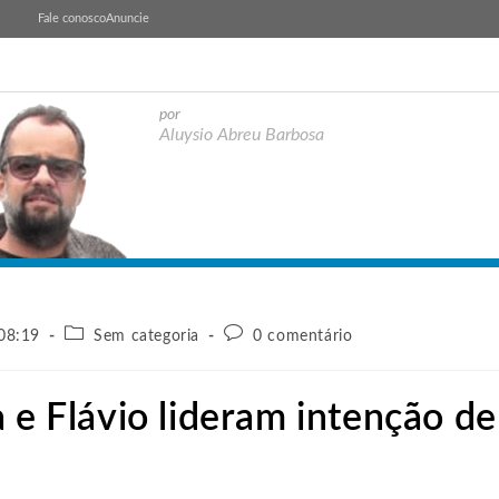
Fale conosco
Anuncie
por
Aluysio Abreu Barbosa
 08:19
Sem categoria
0 comentário
 e Flávio lideram intenção de