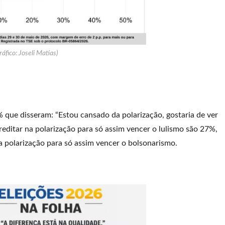
ráfico: Joseli Matias)
 que disseram: “Estou cansado da polarização, gostaria de ver
reditar na polarização para só assim vencer o lulismo são 27%,
 polarização para só assim vencer o bolsonarismo.