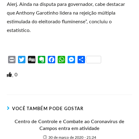
Alerj. Ainda na disputa para governador, cabe destacar
que Anthony Garotinho lidera na rejeição múltipla
estimulada do eleitorado fluminense”, concluiu o
estatístico.
P
T
D
E
F
W
M
S
r
w
i
v
a
h
e
h
i
i
g
e
c
a
s
a
0
n
t
g
r
e
t
s
r
t
t
n
b
s
e
e
e
o
o
A
n
r
t
o
p
g
VOCÊ TAMBÉM PODE GOSTAR
e
k
p
e
r
Centro de Controle e Combate ao Coronavírus de
Campos entra em atividade
30 de março de 2020 - 21:24