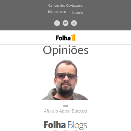
Campos dos Goytacazes,
Fale conosco
Anuncie
Opiniões
por
Aluysio Abreu Barbosa