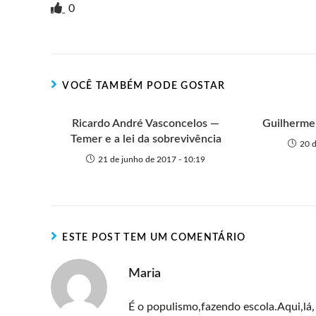
i
i
g
e
c
a
s
a
0
n
t
g
r
e
t
s
r
t
t
n
b
s
e
e
e
o
o
A
n
r
t
o
p
g
VOCÊ TAMBÉM PODE GOSTAR
e
k
p
e
r
Ricardo André Vasconcelos —
Guilherme
Temer e a lei da sobrevivência
20 d
21 de junho de 2017 - 10:19
ESTE POST TEM UM COMENTÁRIO
Maria
É o populismo,fazendo escola.Aqui,lá,