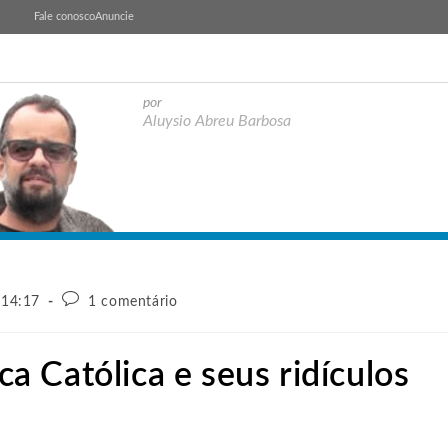
Fale conosco
Anuncie
por
Aluysio Abreu Barbosa
 14:17
1 comentário
 Católica e seus ridículos