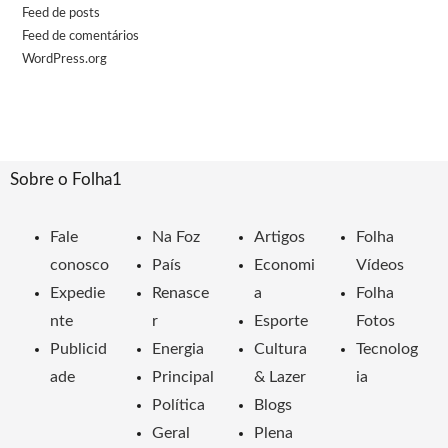
Feed de posts
Feed de comentários
WordPress.org
Sobre o Folha1
Fale
Na Foz
Artigos
Folha
conosco
País
Economi
Vídeos
Expedie
Renasce
a
Folha
nte
r
Esporte
Fotos
Publicid
Energia
Cultura
Tecnolog
ade
Principal
& Lazer
ia
Política
Blogs
Geral
Plena