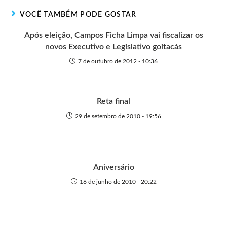
r
t
o
p
g
VOCÊ TAMBÉM PODE GOSTAR
e
k
p
e
r
Após eleição, Campos Ficha Limpa vai fiscalizar os
novos Executivo e Legislativo goitacás
7 de outubro de 2012 - 10:36
Reta final
29 de setembro de 2010 - 19:56
Aniversário
16 de junho de 2010 - 20:22