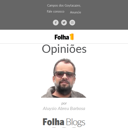
Campos dos Goytacazes,
Fale conosco
Anuncie
Opiniões
por
Aluysio Abreu Barbosa