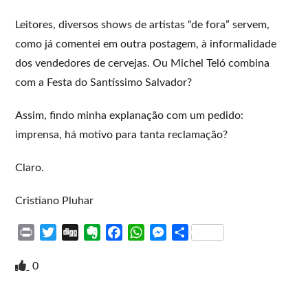
Leitores, diversos shows de artistas “de fora” servem,
como já comentei em outra postagem, à informalidade
dos vendedores de cervejas. Ou Michel Teló combina
com a Festa do Santíssimo Salvador?
Assim, findo minha explanação com um pedido:
imprensa, há motivo para tanta reclamação?
Claro.
Cristiano Pluhar
P
T
D
E
F
W
M
S
r
w
i
v
a
h
e
h
i
i
g
e
c
a
s
a
0
n
t
g
r
e
t
s
r
t
t
n
b
s
e
e