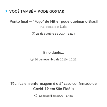
e
o
o
A
n
r
t
o
p
g
VOCÊ TAMBÉM PODE GOSTAR
e
k
p
e
r
Ponto final — “Fogo” de Hitler pode queimar o Brasil
na boca de Lula
23 de outubro de 2014 - 16:34
E no duelo…
20 de novembro de 2010 - 15:22
Técnica em enfermagem é o 5º caso confirmado de
Covid-19 em São Fidélis
13 de abril de 2020 - 17:56