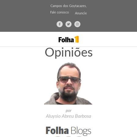
Campos dos Goytacazes,
Fale conosco
Anuncie
Opiniões
por
Aluysio Abreu Barbosa