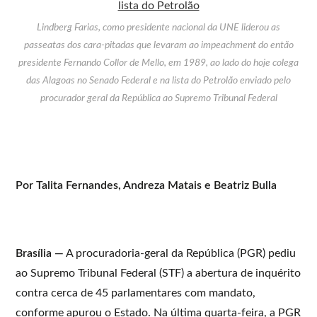
Lindberg Farias, como presidente nacional da UNE liderou as
passeatas dos cara-pitadas que levaram ao impeachment do então
presidente Fernando Collor de Mello, em 1989, ao lado do hoje colega
das Alagoas no Senado Federal e na lista do Petrolão enviado pelo
procurador geral da República ao Supremo Tribunal Federal
Por Talita Fernandes, Andreza Matais e Beatriz Bulla
Brasília —
A procuradoria-geral da República (PGR) pediu
ao Supremo Tribunal Federal (STF) a abertura de inquérito
contra cerca de 45 parlamentares com mandato,
conforme apurou o Estado. Na última quarta-feira, a PGR