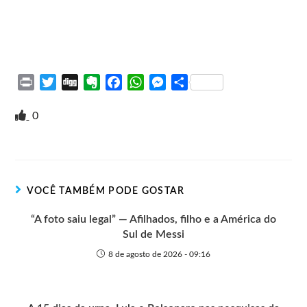
P
T
D
E
F
W
M
S
r
w
i
v
a
h
e
h
i
i
g
e
c
a
s
a
0
n
t
g
r
e
t
s
r
t
t
n
b
s
e
e
e
o
o
A
n
r
t
o
p
g
VOCÊ TAMBÉM PODE GOSTAR
e
k
p
e
r
“A foto saiu legal” — Afilhados, filho e a América do
Sul de Messi
8 de agosto de 2026 - 09:16