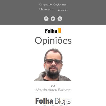
Campos dos Goytacazes,
Fale conosco
Anuncie
Opiniões
por
Aluysio Abreu Barbosa