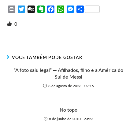
P
T
D
E
F
W
M
S
r
w
i
v
a
h
e
h
i
i
g
e
c
a
s
a
0
n
t
g
r
e
t
s
r
t
t
n
b
s
e
e
e
o
o
A
n
r
t
o
p
g
VOCÊ TAMBÉM PODE GOSTAR
e
k
p
e
r
“A foto saiu legal” — Afilhados, filho e a América do
Sul de Messi
8 de agosto de 2026 - 09:16
No topo
8 de junho de 2010 - 23:23