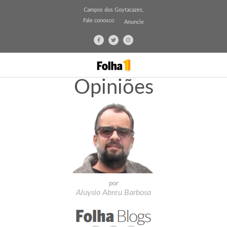
Campos dos Goytacazes,
Fale conosco
Anuncie
Opiniões
por
Aluysio Abreu Barbosa