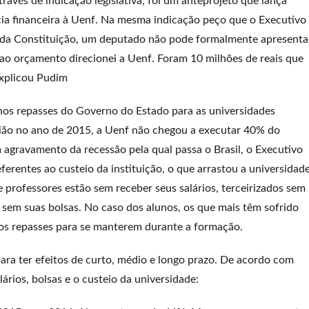
vés de indicação legislativa, foi um anteprojeto que lança
cia financeira à Uenf. Na mesma indicação peço que o Executivo
ça da Constituição, um deputado não pode formalmente apresenta
ao orçamento direcionei a Uenf. Foram 10 milhões de reais que
explicou Pudim
nos repasses do Governo do Estado para as universidades
ião no ano de 2015, a Uenf não chegou a executar 40% do
agravamento da recessão pela qual passa o Brasil, o Executivo
erentes ao custeio da instituição, o que arrastou a universidad
 professores estão sem receber seus salários, terceirizados sem
sem suas bolsas. No caso dos alunos, os que mais têm sofrido
os repasses para se manterem durante a formação.
ra ter efeitos de curto, médio e longo prazo. De acordo com
ários, bolsas e o custeio da universidade: