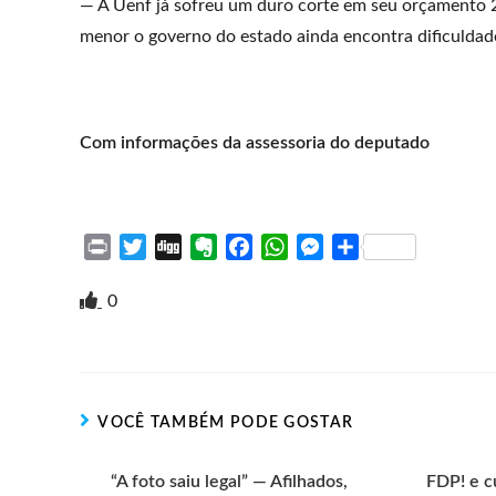
— A Uenf já sofreu um duro corte em seu orçamento
menor o governo do estado ainda encontra dificuldad
Com informações da assessoria do deputado
P
T
D
E
F
W
M
S
r
w
i
v
a
h
e
h
i
i
g
e
c
a
s
a
0
n
t
g
r
e
t
s
r
t
t
n
b
s
e
e
e
o
o
A
n
r
t
o
p
g
VOCÊ TAMBÉM PODE GOSTAR
e
k
p
e
r
“A foto saiu legal” — Afilhados,
FDP! e c