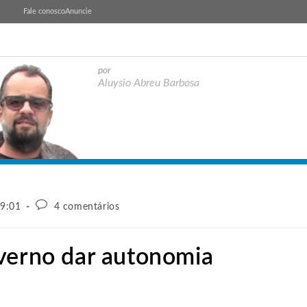
Fale conosco
Anuncie
por
Aluysio Abreu Barbosa
19:01
4 comentários
overno dar autonomia