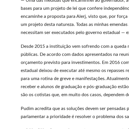
— Uma das medidas que encaminhei ao governador, atra
bases para um projeto de lei que confere independên
encaminhe a proposta para Alerj, visto que, por for
um projeto desta natureza. Todas as minhas emendas 
necessitam ser executados pelo governo estadual — 
Desde 2015 a instituição vem sofrendo com a queda 
públicas. De acordo com dados apresentados na reun
orçamento previsto para investimentos. Em 2016 com 
estadual deixou de executar até mesmo os repasses ref
para uma rotina de greve e manifestações. Atualmente
receber e alunos de graduação e pós-graduação estão 
são os cotistas que, em muito dos casos, dependem d
Pudim acredita que as soluções devem ser pensadas pa
parlamentar a prioridade é resolver o problema dos sal