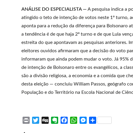
ANÁLISE DO ESPECIALISTA —
A pesquisa indica a po
atingido o teto de intenção de votos neste 1º turno
aponta para a redução da diferença para Bolsonaro at
a tendência é de que haja 2º turno e de que Lula ve
estreita do que apontavam as pesquisas anteriores. 
eleitores ouvidos afirmaram que a decisão do voto p
informaram que ainda podem mudar o voto. Já 95% de
de intenção de Bolsonaro entre os evangélicos, a clas
são a divisão religiosa, a economia e a comida que ch
desta eleição — concluiu William Passos, geógrafo co
População e do Território na Escola Nacional de Ciênc
P
T
D
E
F
W
M
S
r
w
i
v
a
h
e
h