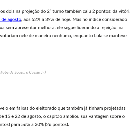
 os dois na projeção do 2º turno também caiu 2 pontos: da vitóri
 de agosto
, aos 52% a 39% de hoje. Mas no índice considerado
ua sem apresentar melhora: ele segue liderando a rejeição, na
o votariam nele de maneira nenhuma, enquanto Lula se manteve
Eliabe de Souza, o Cássio Jr.)
eio em faixas do eleitorado que também já tinham projetadas
e 15 e 22 de agosto, o capitão ampliou sua vantagem sobre o
ntos) para 56% a 30% (26 pontos).