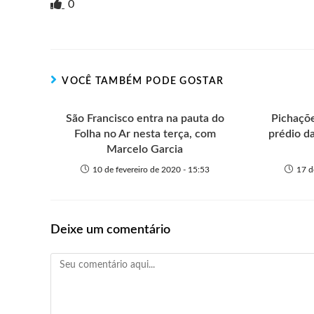
i
i
g
e
c
a
s
a
0
n
t
g
r
e
t
s
r
t
t
n
b
s
e
e
e
o
o
A
n
r
t
o
p
g
VOCÊ TAMBÉM PODE GOSTAR
e
k
p
e
r
São Francisco entra na pauta do
Pichaçõ
Folha no Ar nesta terça, com
prédio d
Marcelo Garcia
10 de fevereiro de 2020 - 15:53
17 d
Deixe um comentário