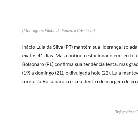
(Montagem: Eliabe de Souza, o Cássio Jr.)
Inácio Lula da Silva (PT) mantém sua liderança isolada
exatos 41 dias. Mas continua estacionado em seu teto
Bolsonaro (PL) confirma sua tendência lenta, mas gra
(19) a domingo (21), e divulgada hoje (22), Lula mant
turno. Já Bolsonaro cresceu dentro de margem de er
(Infográfico: 