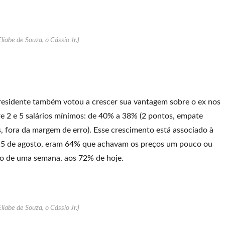
Eliabe de Souza, o Cássio Jr.)
esidente também votou a crescer sua vantagem sobre o ex nos
re 2 e 5 salários mínimos: de 40% a 38% (2 pontos, empate
 fora da margem de erro). Esse crescimento está associado à
 15 de agosto, eram 64% que achavam os preços um pouco ou
ço de uma semana, aos 72% de hoje.
Eliabe de Souza, o Cássio Jr.)