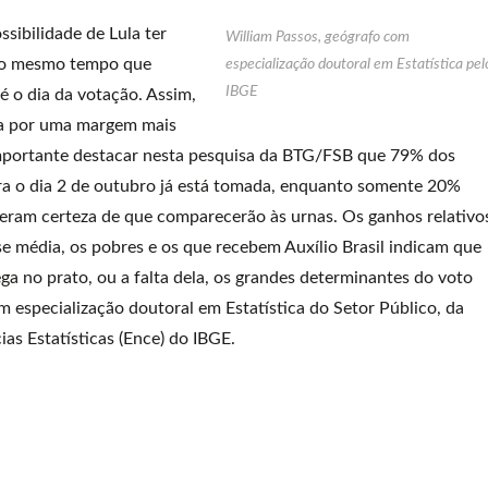
ssibilidade de Lula ter
William Passos, geógrafo com
, ao mesmo tempo que
especialização doutoral em Estatística pel
IBGE
é o dia da votação. Assim,
nça por uma margem mais
Importante destacar nesta pesquisa da BTG/FSB que 79% dos
ara o dia 2 de outubro já está tomada, enquanto somente 20%
ram certeza de que comparecerão às urnas. Os ganhos relativo
se média, os pobres e os que recebem Auxílio Brasil indicam que
ega no prato, ou a falta dela, os grandes determinantes do voto
m especialização doutoral em Estatística do Setor Público, da
ias Estatísticas (Ence) do IBGE.