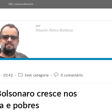
Fale conosco
Anuncie
por
Aluysio Abreu Barbosa
 - 10:42
Sem categoria
0 comentário
 Bolsonaro cresce nos
ia e pobres