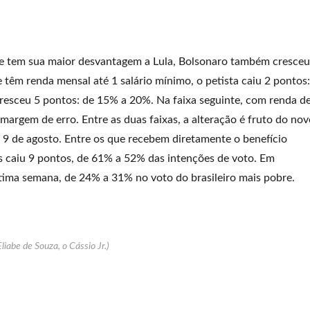
e tem sua maior desvantagem a Lula, Bolsonaro também cresceu
 têm renda mensal até 1 salário mínimo, o petista caiu 2 pontos:
resceu 5 pontos: de 15% a 20%. Na faixa seguinte, com renda d
 margem de erro. Entre as duas faixas, a alteração é fruto do no
m 9 de agosto. Entre os que recebem diretamente o benefício
s caiu 9 pontos, de 61% a 52% das intenções de voto. Em
ima semana, de 24% a 31% no voto do brasileiro mais pobre.
Eliabe de Souza, o Cássio Jr.)