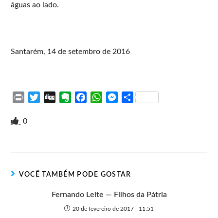
águas ao lado.
Santarém, 14 de setembro de 2016
P
T
D
E
F
W
M
S
r
w
i
v
a
h
e
h
i
i
g
e
c
a
s
a
0
n
t
g
r
e
t
s
r
t
t
n
b
s
e
e
e
o
o
A
n
r
t
o
p
g
VOCÊ TAMBÉM PODE GOSTAR
e
k
p
e
r
Fernando Leite — Filhos da Pátria
20 de fevereiro de 2017 - 11:51