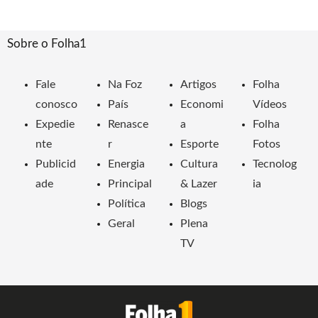
Sobre o Folha1
Fale
Na Foz
Artigos
Folha
conosco
País
Economi
Vídeos
Expedie
Renasce
a
Folha
nte
r
Esporte
Fotos
Publicid
Energia
Cultura
Tecnolog
ade
Principal
& Lazer
ia
Política
Blogs
Geral
Plena
TV