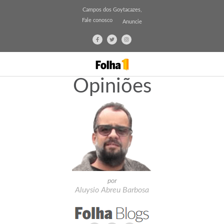
Campos dos Goytacazes,
Fale conosco
Anuncie
Opiniões
por
Aluysio Abreu Barbosa