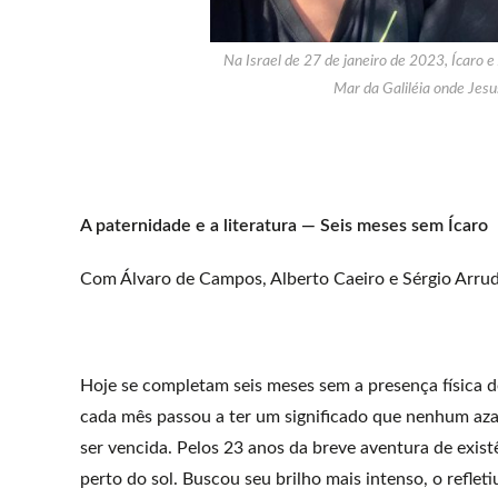
Na Israel de 27 de janeiro de 2023, Ícaro 
Mar da Galiléia onde Jesu
A paternidade e a literatura — Seis meses sem Ícaro
Com Álvaro de Campos, Alberto Caeiro e Sérgio Arru
Hoje se completam seis meses sem a presença física d
cada mês passou a ter um significado que nenhum azar
ser vencida. Pelos 23 anos da breve aventura de exi
perto do sol. Buscou seu brilho mais intenso, o reflet