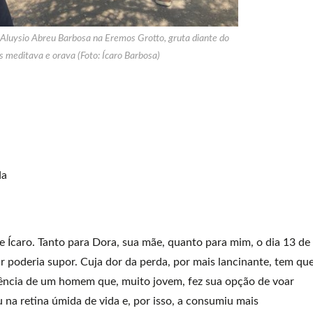
e Aluysio Abreu Barbosa na Eremos Grotto, gruta diante do
s meditava e orava (Foto: Ícaro Barbosa)
da
e Ícaro. Tanto para Dora, sua mãe, quanto para mim, o dia 13 de
 poderia supor. Cuja dor da perda, por mais lancinante, tem qu
stência de um homem que, muito jovem, fez sua opção de voar
iu na retina úmida de vida e, por isso, a consumiu mais