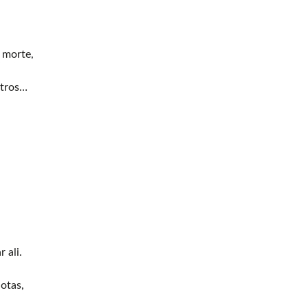
 morte,
utros…
 ali.
dotas,